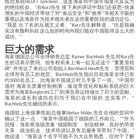
线控系统HEUFT
synchron
，这是海富向中国市场显示其实力
的绝佳机会。”在Kurz先生 接下来的讲话中我们还获悉–快速
增长的中国经济带动了对“食品安全”和“效率”等相关字眼的
重视以及海富作为技术领先者在这些重要阶段的成功定位。
“我是 出了名的乐观主义者。”Kurz先生解释道，“但是我确
实没有预料到在这么短的时间内我们能在中国取得这么大的
成功。”
巨大的需求
海富德国总公司全球销售总监 Rainer Buchholz 先生对Kurz先
生的话表示赞同。他专程前来上海一起见证这个 “重要里程
碑” 并传达了来自公司创始人Bernhard Heuft先生﹑管理层和
全球所有员工的祝贺。Buchholz先生指出目前海富全球已有
约1000名员工，比海富中国成立时几乎多了一倍。“中国市
场对 海富在质量控制检测，输送带优化和贴标系统的巨大
需求为海富Burgbrohl工厂的满负荷运转做出了巨大的贡献。
海富的成长和成功也归功于我们在中国的 忠实客户。”
Buchholz先生确信的表示。
德国驻上海领事馆副总领事Stefan Möbs 先生在他的贺词中
确认了这一点：“海富中国稳固了德国的工作岗位。”“作为
回报，海富将顶级质量 ‘德国制造’﹑创业精神﹑良好的劳资
关系﹑就业机会﹑技术培训以及售后服务等带到了中国。”
他说道：“海富这个名字可能不为大众所熟悉，但对于了解