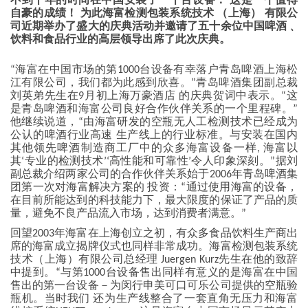
不到十年的时间在中国安装了一千台设备： 这是一个值得
自豪的成绩！ 为此海富检测包装系统技术 （上海） 有限公
司近期举办了盛大的庆典活动并邀请了五十余位中国啤酒﹑
饮料和食品行业的高层领导出席了此次庆典。
“海富在中国市场的第1000台设备有幸落户青岛啤酒上海松
江有限公司，我们都为此感到欣喜。”青岛啤酒集团副总裁
刘英弟先生在9月初上海万豪酒店 的庆典贺词中表示。“这
是青岛啤酒和海富公司良好合作伙伴关系的一个里程碑。”
他继续说道，“由海富研发的空瓶无人工检测技术已经成为
公认的啤酒行业高速 生产线上的行业标准。与安装在国内
其他领先啤酒制造商工厂中的众多海富设备一样, 海富以
其‘专业的检测技术’‘高性能和可靠性’令人印象深刻。”据刘
副总裁介绍两家公司的合作伙伴关系始于2006年青岛啤酒集
团第一次对海富解决方案的 投资：“通过使用海富的设备，
在目前所能达到的科技能力下，最大限度的保证了产品的质
量，避免不良产品流入市场，达到消费者满意。”
回望2003年海富在上海创立之初，有众多食品饮料生产商出
席的海富成立揭牌仪式也同样非常成功。海富检测包装系统
技术（上海）有限公司总经理 Juergen Kurz先生在他的致辞
中提到。“与第1000台设备售出同样有意义的是海富在中国
售出的第一台设备－为闵行申美可口可乐公司提供的空瓶验
瓶机。当时我们 还为生产线整合了一套直角无压力和海富