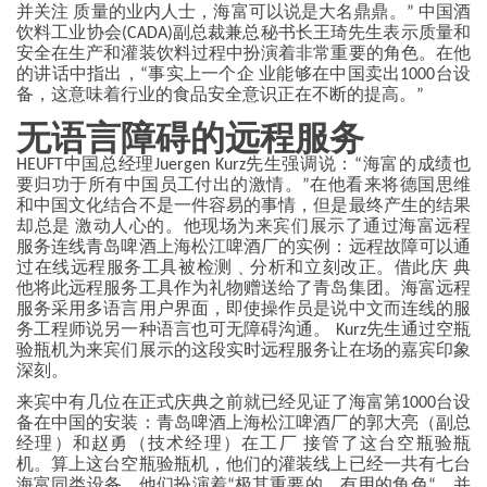
并关注 质量的业内人士，海富可以说是大名鼎鼎。” 中国酒
饮料工业协会(CADA)副总裁兼总秘书长王琦先生表示质量和
安全在生产和灌装饮料过程中扮演着非常重要的角色。在他
的讲话中指出，“事实上一个企 业能够在中国卖出1000台设
备，这意味着行业的食品安全意识正在不断的提高。”
无语言障碍的远程服务
HEUFT中国总经理Juergen Kurz先生强调说：“海富的成绩也
要归功于所有中国员工付出的激情。”在他看来将德国思维
和中国文化结合不是一件容易的事情，但是最终产生的结果
却总是 激动人心的。他现场为来宾们展示了通过海富远程
服务连线青岛啤酒上海松江啤酒厂的实例：远程故障可以通
过在线远程服务工具被检测﹑分析和立刻改正。借此庆 典
他将此远程服务工具作为礼物赠送给了青岛集团。海富远程
服务采用多语言用户界面，即使操作员是说中文而连线的服
务工程师说另一种语言也可无障碍沟通。 Kurz先生通过空瓶
验瓶机为来宾们展示的这段实时远程服务让在场的嘉宾印象
深刻。
来宾中有几位在正式庆典之前就已经见证了海富第1000台设
备在中国的安装：青岛啤酒上海松江啤酒厂的郭大亮（副总
经理）和赵勇（技术经理）在工厂 接管了这台空瓶验瓶
机。算上这台空瓶验瓶机，他们的灌装线上已经一共有七台
海富同类设备。他们扮演着“极其重要的，有用的角色“，并