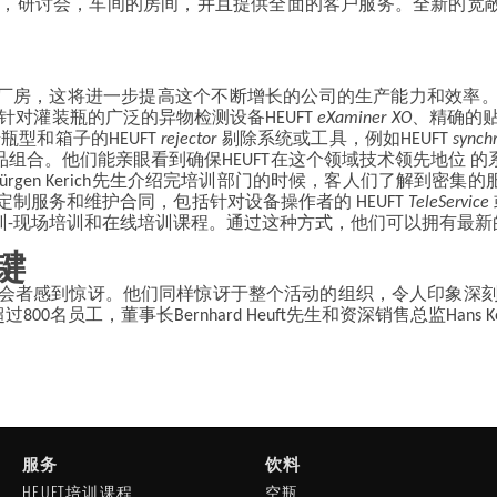
训，研讨会，车间的房间，并且提供全面的客户服务。全新的宽
房，这将进一步提高这个不断增长的公司的生产能力和效率。沿路
针对灌装瓶的广泛的异物检测设备HEUFT
eXaminer XO
、精确的贴
瓶型和箱子的HEUFT
rejector
剔除系统或工具，例如HEUFT
synch
组合。他们能亲眼看到确保HEUFT在这个领域技术领先地位 
rgen Kerich先生介绍完培训部门的时候，客人们了解到密
过定制服务和维护合同，包括针对设备操作者的 HEUFT
TeleService
训-现场培训和在线培训课程。通过这种方式，他们可以拥有最新
键
议的与会者感到惊讶。他们同样惊讶于整个活动的组织，令人印象深
员工，董事长Bernhard Heuft先生和资深销售总监Hans Kol
服务
饮料
HEUFT培训课程
空瓶