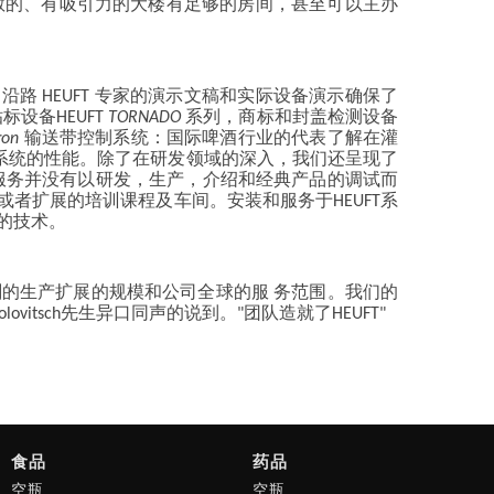
敞的、有吸引力的大楼有足够的房间，甚至可以主办
 HEUFT 专家的演示文稿和实际设备演示确保了
标设备HEUFT
TORNADO
系列，商标和封盖检测设备
ron
输送带控制系统：国际啤酒行业的代表了解在灌
的系统的性能。除了在研发领域的深入，我们还呈现了
集的服务并没有以研发，生产，介绍和经典产品的调试而
或者扩展的培训课程及车间。安装和服务于HEUFT系
的技术。
刻的生产扩展的规模和公司全球的服 务范围。我们的
ovitsch先生异口同声的说到。"团队造就了HEUFT"
食品
药品
空瓶
空瓶