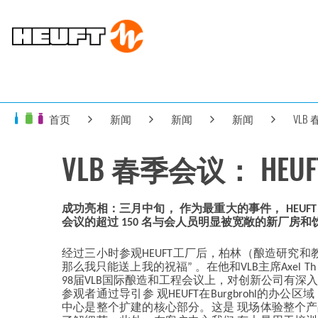
首页
新闻
新闻
新闻
VLB
VLB 春季会议： H
成功亮相：三月中旬， 作为最重大的事件， HEUFT 
会议的超过 150 名与会人员明显被宽敞的新厂房
经过三小时参观HEUFT工厂后，柏林（酿造研究和教育协
那么我只能送上我的祝福” 。在他和VLB主席Axel T
98届VLB国际酿造和工程会议上，对创新公司有深
参观者通过导引参 观HEUFT在Burgbrohl的办公
中心是整个扩建的核心部分。这是 现场体验整个