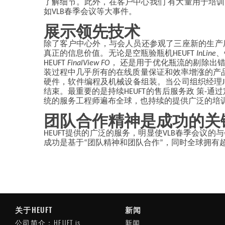
了解细节。此外，在客户中心我们 有大量用于培
如VLB春季会议等大事件。
展示领先技术
除了客户中心外，与会人员还参观了三座新的生产厂
真正的信息价值。无论是空瓶验瓶机HEUFT
InLine
、
HEUFT
FinalView FO
， 还是用于优化瓶流的剔除出错
装过程中几乎所有的在线质量保证和效率增涨的产品
硬件，软件编程及机械设备组装。当公司组织经理Jü
结束。最重要的是持续HEUFT的售后服务政 策-通
统的服务工程师遍布全球，也持续的提供广泛的培
团队合作精神是成功的关
HEUFT提供的广泛的服务，明显使VLB春季会
成功是基于“团队精神和团队合作”，同时全球拥有超过800名
关于HEUFT
新闻
公司简介：HEUFT is
新闻