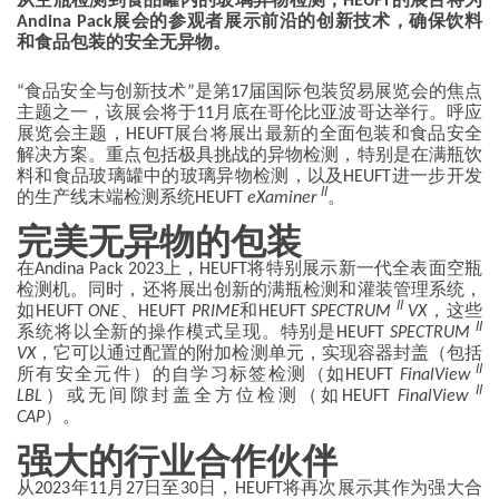
从空瓶检测到食品罐内的玻璃异物检测，HEUFT的展台将为
Andina Pack展会的参观者展示前沿的创新技术，确保饮料
和食品包装的安全无异物。
“食品安全与创新技术”是第17届国际包装贸易展览会的焦点
主题之一，该展会将于11月底在哥伦比亚波哥达举行。呼应
展览会主题，HEUFT展台将展出最新的全面包装和食品安全
解决方案。重点包括极具挑战的异物检测，特别是在满瓶饮
料和食品玻璃罐中的玻璃异物检测，以及HEUFT进一步开发
II
的生产线末端检测系统HEUFT
eXaminer
。
完美无异物的包装
在Andina Pack 2023上，HEUFT将特别展示新一代全表面空瓶
检测机。同时，还将展出创新的满瓶检测和灌装管理系统，
II
如HEUFT
ONE
、HEUFT
PRIME
和HEUFT
SPECTRUM
VX
，这些
II
系统将以全新的操作模式呈现。特别是HEUFT
SPECTRUM
VX
，它可以通过配置的附加检测单元，实现容器封盖（包括
II
所有安全元件）的自学习标签检测（如HEUFT
FinalView
II
LBL
）或无间隙封盖全方位检测（如HEUFT
FinalView
CAP
）。
强大的行业合作伙伴
从2023年11月27日至30日，HEUFT将再次展示其作为强大合