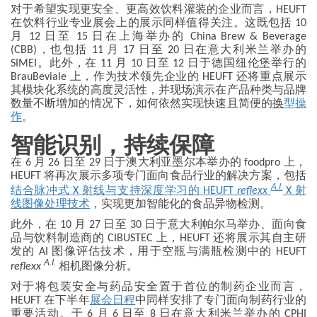
对于希望实现更安全、更高效饮料灌装的企业而言，HEUFT
在饮料行业专业展会上的展示同样值得关注。这既包括 10
月 12 日至 15 日在上海举办的 China Brew & Beverage
(CBB)，也包括 11 月 17 日至 20 日在意大利米兰举办的
SIMEI。此外，在 11 月 10 日至 12 日于德国纽伦堡举行的
BrauBeviale 上，作为技术领先企业的 HEUFT 还将重点展示
其模块化系统的高度灵活性，并现场演示在产品种类与品牌
数量不断增加的情况下，如何依然实现快速且简便的
换
型操
作
。
智能识别，持续保障
在 6 月 26 日至 29 日于澳大利亚墨尔本举办的 foodpro 上，
HEUFT 将再次展示多项专门面向食品行业的解决方案，包括
A.I.
结合脉冲式
X
射线与支持深度学习的 HEUFT
reflexx
X
射
线图像处理技术
，实现更加智能化的食品异物检测。
此外，在 10 月 27 日至 30 日于意大利帕尔马举办、面向食
品与饮料制造商的 CIBUSTEC 上，HEUFT 还将展示其自主研
发的 AI 图像评估技术，用于空瓶与满瓶检测中的 HEUFT
A.I.
reflexx
相机图像分析。
对于将包装安全与药品安全置于首位的制药企业而言，
HEUFT 在下半年
展会日程
中同样安排了专门面向制药行业的
重要活动。于 6 月 6 日至 8 日在意大利米兰举办的 CPHI