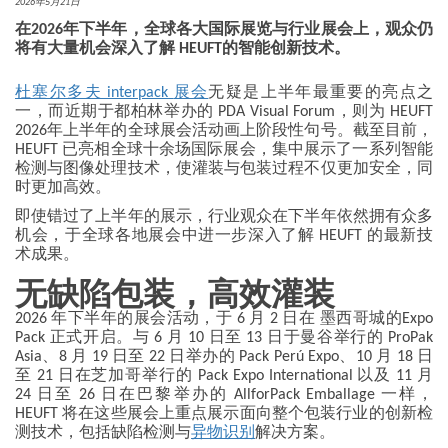
2026年5月21日
在2026
年下半年，全球各大国际展览与行业展会上，观众仍
将有大量机会深入了解 HEUFT
的智能创新技术。
杜塞尔多夫 interpack
展会
无疑是上半年最重要的亮点之
一，而近期于都柏林举办的 PDA Visual Forum，则为 HEUFT
2026年上半年的全球展会活动画上阶段性句号。截至目前，
HEUFT 已亮相全球十余场国际展会，集中展示了一系列智能
检测与图像处理技术，使灌装与包装过程不仅更加安全，同
时更加高效。
即使错过了上半年的展示，行业观众在下半年依然拥有众多
机会，于全球各地展会中进一步深入了解 HEUFT 的最新技
术成果。
无缺陷包装，高效灌装
2026 年下半年的展会活动，于 6 月 2 日在 墨西哥城的Expo
Pack 正式开启。与 6 月 10 日至 13 日于曼谷举行的 ProPak
Asia、8 月 19 日至 22 日举办的 Pack Perú Expo、10 月 18 日
至 21 日在芝加哥举行的 Pack Expo International 以及 11 月
24 日至 26 日在巴黎举办的 AllforPack Emballage 一样，
HEUFT 将在这些展会上重点展示面向整个包装行业的创新检
测技术，包括缺陷检测与
异物识别
解决方案。