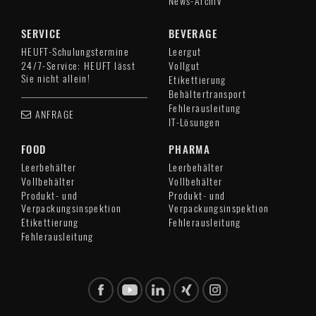
News-Archiv
SERVICE
BEVERAGE
HEUFT-Schulungstermine
Leergut
24/7-Service: HEUFT lässt
Vollgut
Sie nicht allein!
Etikettierung
Behältertransport
Fehlerausleitung
ANFRAGE
IT-Lösungen
FOOD
PHARMA
Leerbehälter
Leerbehälter
Vollbehälter
Vollbehälter
Produkt- und
Produkt- und
Verpackungsinspektion
Verpackungsinspektion
Etikettierung
Fehlerausleitung
Fehlerausleitung