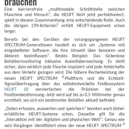
brauchen
Eine barrierefreie „multimodale Schnittstelle zwischen
Maschine und Mensch“, die HEUFT
NaVi
jetzt perfektioniert,
spielt in diesem Zusammenhang eine entscheidende Rolle. Auch
1
die übrigen CPS-Kriterien
erfüllt HEUFT-Equipment schon
lange:
Bereits bei den Geräten der vorangegangenen HEUFT
SPECTRUM
-Generationen handelt es sich um „Systeme mit
eingebetteter Software, die ihre Umwelt über Sensoren und
Aktoren beeinflussen“. Bestes Beispiel: Das lückenlose
Behältermonitoring inklusive Ausleitüberwachung. Es stellt
sicher, dass wirklich jede Flasche inspiziert und jede fehlerhafte
aus dem Verkehr gezogen wird. Die höhere Rechenleistung der
II
neuen HEUFT
SPECTRUM
-Plattform und die Echtzeit-
Signalübertragung über das selbstentwickelte Feldbussystem
HEUFT
ISI
vervierfachen die Präzision bei der
Positionsbestimmung: Jetzt wird auf bis zu 0,5 Millimeter genau
ermittelt, wo sich ein bestimmter Behälter aktuell befindet.
„Daten erfassen, auswerten und speichern“ konnten auch bisher
erhältliche HEUFT-Systeme schon. Dasselbe gilt für die
„Interaktion mit der digitalen und physischen Welt“: Genau wie
II
sein Vorgänger identifiziert etwa der neue HEUFT
SPECTRUM