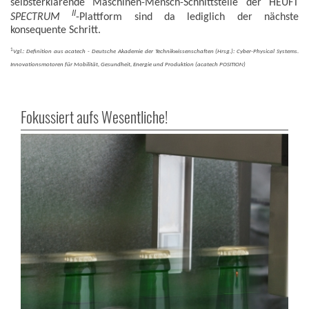
selbsterklärende Maschinen-Mensch-Schnittstelle der HEUFT
II
SPECTRUM
-Plattform sind da lediglich der nächste
konsequente Schritt.
1
Vgl.: Definition aus acatech - Deutsche Akademie der Technikwissenschaften (Hrsg.): Cyber-Physical Systems.
Innovationsmotoren für Mobilität, Gesundheit, Energie und Produktion (acatech POSITION)
Fokussiert aufs Wesentliche!