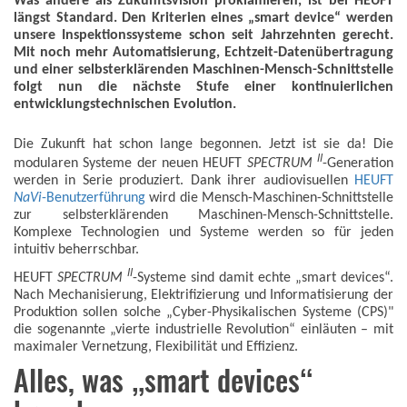
Was andere als Zukunftsvision proklamieren, ist bei HEUFT
längst Standard. Den Kriterien eines „smart device“ werden
unsere Inspektionssysteme schon seit Jahrzehnten gerecht.
Mit noch mehr Automatisierung, Echtzeit-Datenübertragung
und einer selbsterklärenden Maschinen-Mensch-Schnittstelle
folgt nun die nächste Stufe einer kontinuierlichen
entwicklungstechnischen Evolution.
Die Zukunft hat schon lange begonnen. Jetzt ist sie da! Die
II
modularen Systeme der neuen HEUFT
SPECTRUM
-Generation
werden in Serie produziert. Dank ihrer audiovisuellen
HEUFT
NaVi
-Benutzerführung
wird die Mensch-Maschinen-Schnittstelle
zur selbsterklärenden Maschinen-Mensch-Schnittstelle.
Komplexe Technologien und Systeme werden so für jeden
intuitiv beherrschbar.
II
HEUFT
SPECTRUM
-Systeme sind damit echte „smart devices“.
Nach Mechanisierung, Elektrifizierung und Informatisierung der
Produktion sollen solche „Cyber-Physikalischen Systeme (CPS)"
die sogenannte „vierte industrielle Revolution“ einläuten – mit
maximaler Vernetzung, Flexibilität und Effizienz.
Alles, was „smart devices“