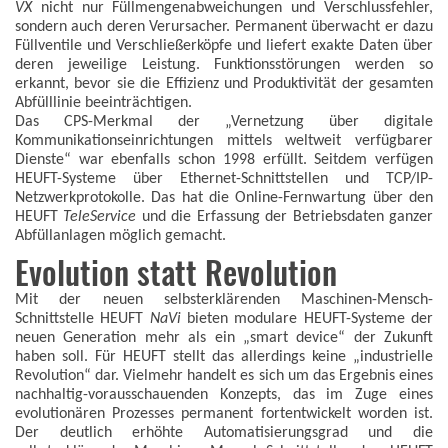
VX
nicht nur Füllmengenabweichungen und Verschlussfehler,
sondern auch deren Verursacher. Permanent überwacht er dazu
Füllventile und Verschließerköpfe und liefert exakte Daten über
deren jeweilige Leistung. Funktionsstörungen werden so
erkannt, bevor sie die Effizienz und Produktivität der gesamten
Abfülllinie beeinträchtigen.
Das CPS-Merkmal der „Vernetzung über digitale
Kommunikationseinrichtungen mittels weltweit verfügbarer
Dienste“ war ebenfalls schon 1998 erfüllt. Seitdem verfügen
HEUFT-Systeme über Ethernet-Schnittstellen und TCP/IP-
Netzwerkprotokolle. Das hat die Online-Fernwartung über den
HEUFT
TeleService
und die Erfassung der Betriebsdaten ganzer
Abfüllanlagen möglich gemacht.
Evolution statt Revolution
Mit der neuen selbsterklärenden Maschinen-Mensch-
Schnittstelle HEUFT
NaVi
bieten modulare HEUFT-Systeme der
neuen Generation mehr als ein „smart device“ der Zukunft
haben soll. Für HEUFT stellt das allerdings keine „industrielle
Revolution“ dar. Vielmehr handelt es sich um das Ergebnis eines
nachhaltig-vorausschauenden Konzepts, das im Zuge eines
evolutionären Prozesses permanent fortentwickelt worden ist.
Der deutlich erhöhte Automatisierungsgrad und die