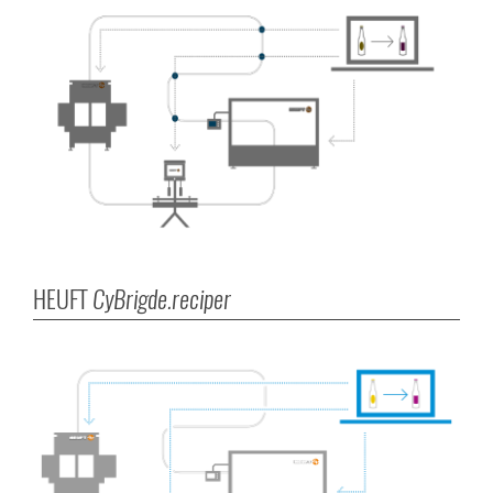
HEUFT
CyBrigde.reciper