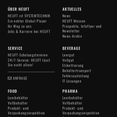
ÜBER HEUFT
AKTUELLES
HEUFT ist SYSTEMTECHNIK
News
Ein echter Global Player
HEUFT Messen
Ihr Weg zu uns
Prospekte, Infoflyer und
Newsletter
Jobs & Karriere bei HEUFT
News-Archiv
SERVICE
BEVERAGE
HEUFT-Schulungstermine
Leergut
24/7-Service: HEUFT lässt
Vollgut
Sie nicht allein!
Etikettierung
Behältertransport
Fehlerausleitung
ANFRAGE
IT-Lösungen
FOOD
PHARMA
Leerbehälter
Leerbehälter
Vollbehälter
Vollbehälter
Produkt- und
Produkt- und
Verpackungsinspektion
Verpackungsinspektion