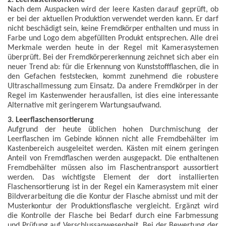
2. Leerkastenkontrolle
Nach dem Auspacken wird der leere Kasten darauf geprüft, ob
er bei der aktuellen Produktion verwendet werden kann. Er darf
nicht beschädigt sein, keine Fremdkörper enthalten und muss in
Farbe und Logo dem abgefüllten Produkt entsprechen. Alle drei
Merkmale werden heute in der Regel mit Kamerasystemen
überprüft. Bei der Fremdkörpererkennung zeichnet sich aber ein
neuer Trend ab: für die Erkennung von Kunststoffflaschen, die in
den Gefachen feststecken, kommt zunehmend die robustere
Ultraschallmessung zum Einsatz. Da andere Fremdkörper in der
Regel im Kastenwender herausfallen, ist dies eine interessante
Alternative mit geringerem Wartungsaufwand.
3. Leerflaschensortierung
Aufgrund der heute üblichen hohen Durchmischung der
Leerflaschen im Gebinde können nicht alle Fremdbehälter im
Kastenbereich ausgeleitet werden. Kästen mit einem geringen
Anteil von Fremdflaschen werden ausgepackt. Die enthaltenen
Fremdbehälter müssen also im Flaschentransport aussortiert
werden. Das wichtigste Element der dort installierten
Flaschensortierung ist in der Regel ein Kamerasystem mit einer
Bildverarbeitung die die Kontur der Flasche abmisst und mit der
Musterkontur der Produktionsflasche vergleicht. Ergänzt wird
die Kontrolle der Flasche bei Bedarf durch eine Farbmessung
und Prüfung auf Verschlussanwesenheit. Bei der Bewertung der