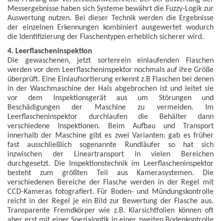
Messergebnisse haben sich Systeme bewährt die Fuzzy-Logik zur
Auswertung nutzen. Bei dieser Technik werden die Ergebnisse
der einzelnen Erkennungen kombiniert ausgewertet wodurch
die Identifizierung der Flaschentypen erheblich sicherer wird.
4. Leerflascheninspektion
Die gewaschenen, jetzt sortenrein einlaufenden Flaschen
werden vor dem Leerflascheninspektor nochmals auf ihre Größe
überprüft. Eine Einlaufsortierung erkennt z.B Flaschen bei denen
in der Waschmaschine der Hals abgebrochen ist und leitet sie
vor dem Inspektionsgerät aus um Störungen und
Beschädigungen der Maschine zu vermeiden. Im
Leerflascheninspektor durchlaufen die Behälter dann
verschiedene Inspektionen. Beim Aufbau und Transport
innerhalb der Maschine gibt es zwei Varianten: gab es früher
fast ausschließlich sogenannte Rundläufer so hat sich
inzwischen der Lineartransport in vielen Bereichen
durchgesetzt. Die Inspektionstechnik im Leerflascheninspektor
besteht zum größten Teil aus Kamerasystemen. Die
verschiedenen Bereiche der Flasche werden in der Regel mit
CCD-Kameras fotografiert. Für Boden- und Mündungskontrolle
reicht in der Regel je ein Bild zur Bewertung der Flasche aus.
Transparente Fremdkörper wie z.B. Klarsichtfolien können oft
aber erst mit einer Spezialoptik in einer zweiten Bodenkontrolle