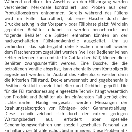
Während und direkt im Anschluss an den Füllvorgang werden
verschieden Merkmale kontrolliert und Proben aus dem
Produktionsstrom entnommen. Bereits während des Füllens
wird im Füller kontrolliert, ob eine Flasche durch die
Druckbelastung in der Vorspann- oder Füllphase platzt. Wird ein
geplatzter Behälter erkannt so werden benachbarte und
folgende Behälter die Splitter enthalten könnten an der
nachgeschalteten Füllstandskontrolle ausgeleitet. Um zu
verhindern, das splittergefährdete Flaschen manuell wieder
dem Flaschenstrom zugeführt werden (weil der Bediener keinen
Fehler erkennen kann und sie für Gutflaschen hält) können diese
Behälter zwangsunterfüllt werden. Eine Dusche, die die
betroffenen Ventile abspritzt, kann ebenfalls vom Kontrollgerät
angesteuert werden. Im Auslauf des Füllerblocks werden dann
die Kriterien Füllstand, Deckelanwesenheit und gegebenenfalls
Position, Restluft (speziell bei Bier) und Dichtheit geprüft. Die
für die Füllstandsmessung eingesetzte Technik hängt wesentlich
von Produkt und Behälter ab. Im einfachsten Fall genügt eine
Lichtschranke. Häufig eingesetzt werden Messungen der
Strahlungsabsorption von Röntgen- oder Gammastrahlung.
Diese Technik zeichnet sich durch den extrem geringen
Wartungsbedarf aus, erfordert aber spezielle
Genehmigungsverfahren und speziell geschultes Personal zur
Einhaltung der Strahlenschutzbestimmungen. Diese Problematik