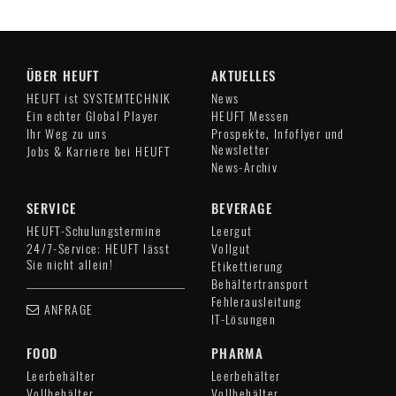
ÜBER HEUFT
AKTUELLES
HEUFT ist SYSTEMTECHNIK
News
Ein echter Global Player
HEUFT Messen
Ihr Weg zu uns
Prospekte, Infoflyer und
Newsletter
Jobs & Karriere bei HEUFT
News-Archiv
SERVICE
BEVERAGE
HEUFT-Schulungstermine
Leergut
24/7-Service: HEUFT lässt
Vollgut
Sie nicht allein!
Etikettierung
Behältertransport
Fehlerausleitung
ANFRAGE
IT-Lösungen
FOOD
PHARMA
Leerbehälter
Leerbehälter
Vollbehälter
Vollbehälter