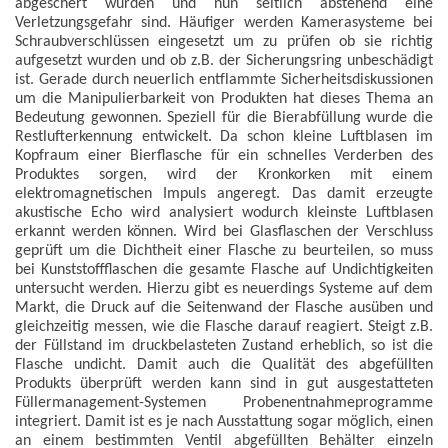
abgeschert wurden und nun seitlich abstehend eine
Verletzungsgefahr sind. Häufiger werden Kamerasysteme bei
Schraubverschlüssen eingesetzt um zu prüfen ob sie richtig
aufgesetzt wurden und ob z.B. der Sicherungsring unbeschädigt
ist. Gerade durch neuerlich entflammte Sicherheitsdiskussionen
um die Manipulierbarkeit von Produkten hat dieses Thema an
Bedeutung gewonnen. Speziell für die Bierabfüllung wurde die
Restlufterkennung entwickelt. Da schon kleine Luftblasen im
Kopfraum einer Bierflasche für ein schnelles Verderben des
Produktes sorgen, wird der Kronkorken mit einem
elektromagnetischen Impuls angeregt. Das damit erzeugte
akustische Echo wird analysiert wodurch kleinste Luftblasen
erkannt werden können. Wird bei Glasflaschen der Verschluss
geprüft um die Dichtheit einer Flasche zu beurteilen, so muss
bei Kunststoffflaschen die gesamte Flasche auf Undichtigkeiten
untersucht werden. Hierzu gibt es neuerdings Systeme auf dem
Markt, die Druck auf die Seitenwand der Flasche ausüben und
gleichzeitig messen, wie die Flasche darauf reagiert. Steigt z.B.
der Füllstand im druckbelasteten Zustand erheblich, so ist die
Flasche undicht. Damit auch die Qualität des abgefüllten
Produkts überprüft werden kann sind in gut ausgestatteten
Füllermanagement-Systemen Probenentnahmeprogramme
integriert. Damit ist es je nach Ausstattung sogar möglich, einen
an einem bestimmten Ventil abgefüllten Behälter einzeln