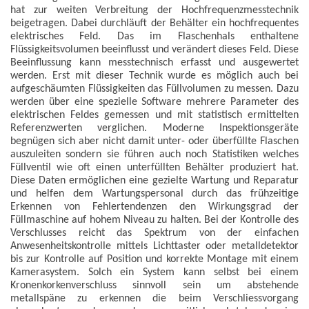
hat zur weiten Verbreitung der Hochfrequenzmesstechnik
beigetragen. Dabei durchläuft der Behälter ein hochfrequentes
elektrisches Feld. Das im Flaschenhals enthaltene
Flüssigkeitsvolumen beeinflusst und verändert dieses Feld. Diese
Beeinflussung kann messtechnisch erfasst und ausgewertet
werden. Erst mit dieser Technik wurde es möglich auch bei
aufgeschäumten Flüssigkeiten das Füllvolumen zu messen. Dazu
werden über eine spezielle Software mehrere Parameter des
elektrischen Feldes gemessen und mit statistisch ermittelten
Referenzwerten verglichen. Moderne Inspektionsgeräte
begnügen sich aber nicht damit unter- oder überfüllte Flaschen
auszuleiten sondern sie führen auch noch Statistiken welches
Füllventil wie oft einen unterfüllten Behälter produziert hat.
Diese Daten ermöglichen eine gezielte Wartung und Reparatur
und helfen dem Wartungspersonal durch das frühzeitige
Erkennen von Fehlertendenzen den Wirkungsgrad der
Füllmaschine auf hohem Niveau zu halten. Bei der Kontrolle des
Verschlusses reicht das Spektrum von der einfachen
Anwesenheitskontrolle mittels Lichttaster oder metalldetektor
bis zur Kontrolle auf Position und korrekte Montage mit einem
Kamerasystem. Solch ein System kann selbst bei einem
Kronenkorkenverschluss sinnvoll sein um abstehende
metallspäne zu erkennen die beim Verschliessvorgang