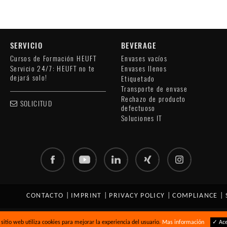
SERVICIO
BEVERAGE
Cursos de Formación HEUFT
Envases vacíos
Servicio 24/7: HEUFT no te
Envases llenos
dejará solo!
Etiquetado
Transporte de envase
Rechazo de producto
SOLICITUD
defectuoso
Soluciones IT
CONTACTO
|
IMPRINT
|
PRIVACY POLICY
|
COMPLIANCE
|
 sitio web utiliza cookies para mejorar la experiencia del usuario.
Mas información
✓ Ac