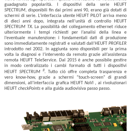
guadagnato popolarità. I dispositivi della serie HEUFT
SPECTRUM
, disponibili fin dai primi anni 90, erano già dotati di
schermi di serie. L’interfaccia utente HEUFT PILOT arriva meno
di dieci anni dopo, integrata nell’unità di controllo HEUFT
SPECTRUM TX
. La possibilità del collegamento ethernet riduce
ulteriormente i tempi richiesti per l’analisi della linea e
l’eventuale manutenzione: i fondamentali dati di produzione
sono immediatamente registrati e valutati dall’HEUFT
PROFILER
introdotto nel 2002. In aggiunta sono disponibili per la prima
volta la diagnosi e l’intervento da remoto grazie all’assistenza
remota HEUFT TeleService. Dal 2015 è anche possibile gestire
in modo centralizzato i cambi formato di tutti i dispositivi
II
HEUFT
SPECTRUM
. Tutto ciò offre completa trasparenza e
vero know-how, grazie a schermi “touch-screen” di grandi
dimensioni, all’interfaccia grafica HEUFT
NaVi
, ai rivoluzionari
HEUFT
checkPoints
e alla guida audiovisiva passo passo.