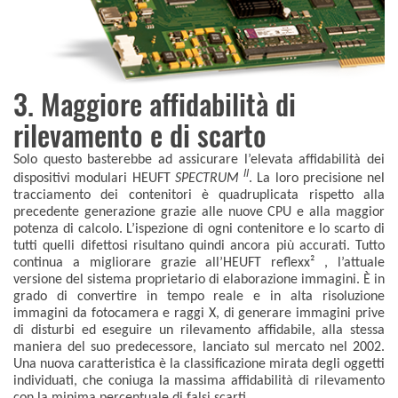
3. Maggiore affidabilità di
rilevamento e di scarto
Solo questo basterebbe ad assicurare l’elevata affidabilità dei
II
dispositivi modulari HEUFT
SPECTRUM
. La loro precisione nel
tracciamento dei contenitori è quadruplicata rispetto alla
precedente generazione grazie alle nuove CPU e alla maggior
potenza di calcolo. L’ispezione di ogni contenitore e lo scarto di
tutti quelli difettosi risultano quindi ancora più accurati. Tutto
continua a migliorare grazie all’HEUFT reflexx² , l’attuale
versione del sistema proprietario di elaborazione immagini. È in
grado di convertire in tempo reale e in alta risoluzione
immagini da fotocamera e raggi X, di generare immagini prive
di disturbi ed eseguire un rilevamento affidabile, alla stessa
maniera del suo predecessore, lanciato sul mercato nel 2002.
Una nuova caratteristica è la classificazione mirata degli oggetti
individuati, che coniuga la massima affidabilità di rilevamento
con la minima percentuale di falsi scarti.