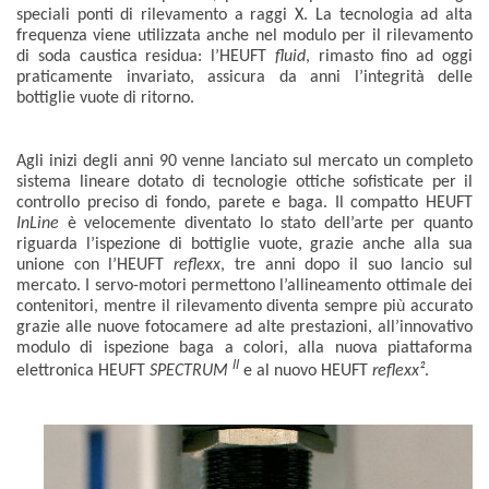
speciali ponti di rilevamento a raggi X. La tecnologia ad alta
frequenza viene utilizzata anche nel modulo per il rilevamento
di soda caustica residua: l’HEUFT
fluid
, rimasto fino ad oggi
praticamente invariato, assicura da anni l’integrità delle
bottiglie vuote di ritorno.
Agli inizi degli anni 90 venne lanciato sul mercato un completo
sistema lineare dotato di tecnologie ottiche sofisticate per il
controllo preciso di fondo, parete e baga. Il compatto HEUFT
InLine
è velocemente diventato lo stato dell’arte per quanto
riguarda l’ispezione di bottiglie vuote, grazie anche alla sua
unione con l’HEUFT
reflexx
, tre anni dopo il suo lancio sul
mercato. I servo-motori permettono l’allineamento ottimale dei
contenitori, mentre il rilevamento diventa sempre più accurato
grazie alle nuove fotocamere ad alte prestazioni, all’innovativo
modulo di ispezione baga a colori, alla nuova piattaforma
II
elettronica HEUFT
SPECTRUM
e al nuovo HEUFT
reflexx²
.