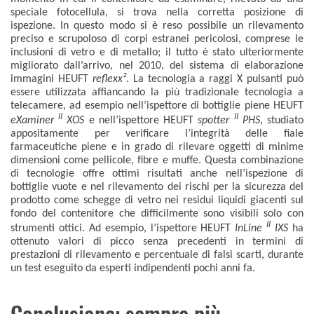
speciale fotocellula, si trova nella corretta posizione di
ispezione. In questo modo si è reso possibile un rilevamento
preciso e scrupoloso di corpi estranei pericolosi, comprese le
inclusioni di vetro e di metallo; il tutto è stato ulteriormente
migliorato dall’arrivo, nel 2010, del sistema di elaborazione
immagini HEUFT
reflexx²
. La tecnologia a raggi X pulsanti può
essere utilizzata affiancando la più tradizionale tecnologia a
telecamere, ad esempio nell’ispettore di bottiglie piene HEUFT
II
II
eXaminer
XOS
e nell’ispettore HEUFT
spotter
PHS
, studiato
appositamente per verificare l’integrità delle fiale
farmaceutiche piene e in grado di rilevare oggetti di minime
dimensioni come pellicole, fibre e muffe. Questa combinazione
di tecnologie offre ottimi risultati anche nell’ispezione di
bottiglie vuote e nel rilevamento dei rischi per la sicurezza del
prodotto come schegge di vetro nei residui liquidi giacenti sul
fondo del contenitore che difficilmente sono visibili solo con
II
strumenti ottici. Ad esempio, l’ispettore HEUFT
InLine
IXS
ha
ottenuto valori di picco senza precedenti in termini di
prestazioni di rilevamento e percentuale di falsi scarti, durante
un test eseguito da esperti indipendenti pochi anni fa.