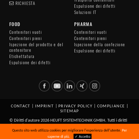
RICHIESTA
Espulsione dei difetti
Soluzioni IT
FOOD
PHARMA
Contenitori vuoti
Contenitori vuoti
Contenitori pieni
Contenitori pieni
Ispezione del prodotto e del
Ispezione della confezione
contenitore
Espulsione dei difetti
Etichettatura
Espulsione dei difetti
CONTACT
|
IMPRINT
|
PRIVACY POLICY
|
COMPLIANCE
|
SITEMAP
© Diritti d'autore 2026 HEUFT SYSTEMTECHNIK GMBH. Tutti i diritti
riservati.
Questo sito web utilizza cookies per migliorare l'esperienza dell'utente.
Per
saperne di più.
✓ Accetto