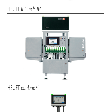
HEUFT
InLine
IR
II
HEUFT
canLine
II