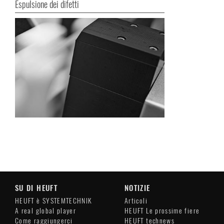
Espulsione dei difetti
SU DI HEUFT
NOTIZIE
HEUFT è SYSTEMTECHNIK
Articoli
A real global player
HEUFT Le prossime fiere
Come raggiungerci
HEUFT technews