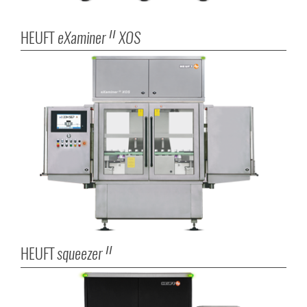
HEUFT
eXaminer
XOS
II
HEUFT
squeezer
II