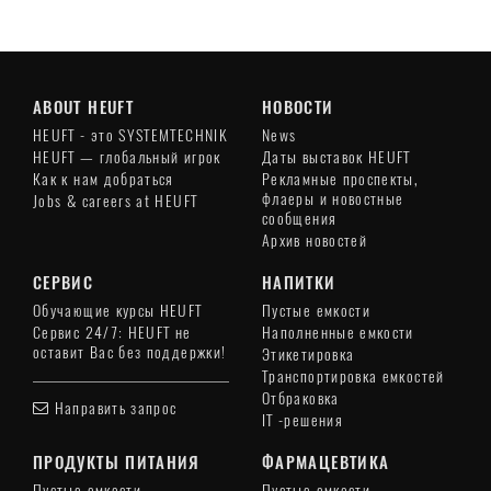
ABOUT HEUFT
НОВОСТИ
HEUFT - это SYSTEMTECHNIK
News
HEUFT — глобальный игрок
Даты выставок HEUFT
Как к нам добраться
Рекламные проспекты,
флаеры и новостные
Jobs & careers at HEUFT
сообщения
Архив новостей
СЕРВИС
НАПИТКИ
Обучающие курсы HEUFT
Пустые емкости
Сервис 24/7: HEUFT не
Наполненные емкости
оставит Вас без поддержки!
Этикетировка
Транспортировка емкостей
Отбраковка
Направить запрос
IT -решения
ПРОДУКТЫ ПИТАНИЯ
ФАРМАЦЕВТИКА
Пустые емкости
Пустые емкости