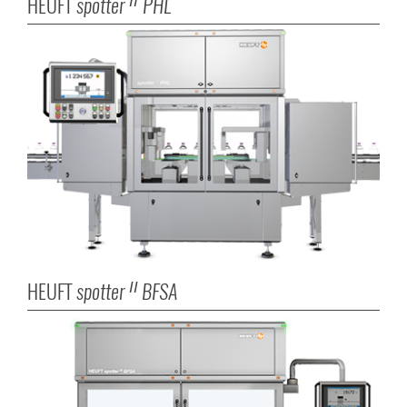
HEUFT
spotter
PHL
II
HEUFT
spotter
BFSA
II