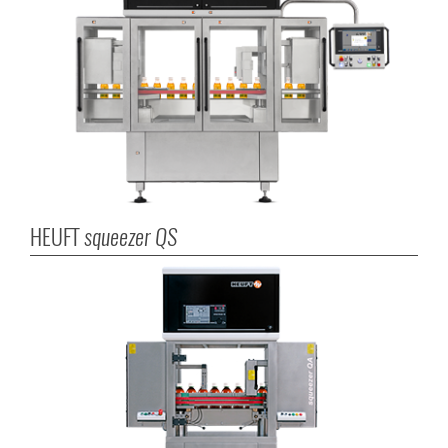
HEUFT
squeezer QS