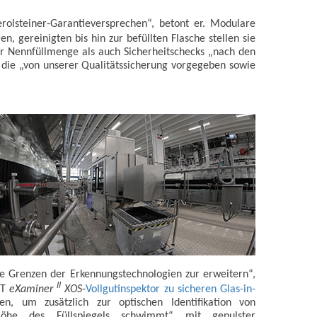
rolsteiner-Garantieversprechen“, betont er. Modulare
n, gereinigten bis hin zur befüllten Flasche stellen sie
der Nennfüllmenge als auch Sicherheitschecks „nach den
 die „von unserer Qualitätssicherung vorgegeben sowie
die Grenzen der Erkennungstechnologien zur erweitern“,
II
FT
eXaminer
XOS
-
Vollgutinspektor zu sicheren
Glas-in-
 um zusätzlich zur optischen Identifikation von
 Höhe des Füllspiegels schwimmt“ mit gepulster