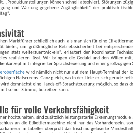
ität. „Produktumstellungen können schnell absolviert, Störungen zügi
nigung und Wartung gegebene Zugänglichkeit“ der praktisch tischl
tag“.
sivität
hen Marktführer schließlich auch, als man sich für eine Etikettierma
t bietet, um größtmögliche Betriebssicherheit bei entsprechender
ungen stets weiterzuentwickeln“, erläutert der Koordinator Tech
es realisieren lässt. Wir bringen die Geduld und den Willen mit,
ienkonzept mit integrierter Sprachsteuerung und einer großzügigen S
eroberfläche
wird nämlich nicht nur auf dem Haupt-Terminal der k
lächigen Flatscreens. Ganz gleich, wo in der Linie er sich gerade be
h wird demnächst eine Hands-off-Sprachsteuerung möglich, so dass d
mit seiner Stimme, betreiben kann.
e für volle Verkehrsfähigkeit
mer hochzuhalten, sind zusätzlich leistungsstarke Erkennungsmodule 
schluss an die Etikettiermaschine nicht nur das Vorhandensein, so
nsorkamera im Labeller überprüft das frisch aufgelaserte Mindesthalt