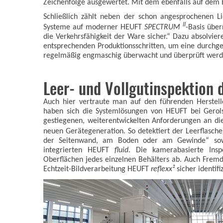
Zeichenfolge ausgewertet. Mit dem ebenfalls auf dem E
Schließlich zählt neben der schon angesprochenen Li
II
Systeme auf moderner HEUFT
SPECTRUM
-Basis über
die Verkehrsfähigkeit der Ware sicher.“ Dazu absolvie
entsprechenden Produktionsschritten, um eine durchge
regelmäßig engmaschig überwacht und überprüft werd
Leer- und Vollgutinspektion 
Auch hier vertraute man auf den führenden Herstel
haben sich die Systemlösungen von HEUFT bei Gerols
gestiegenen, weiterentwickelten Anforderungen an d
neuen Gerätegeneration. So detektiert der Leerflasc
der Seitenwand, am Boden oder am Gewinde“ sow
integrierten HEUFT
fluid
. Die kamerabasierte Ins
Oberflächen jedes einzelnen Behälters ab. Auch Frem
Echtzeit-Bildverarbeitung HEUFT
reflexx²
sicher identifiz