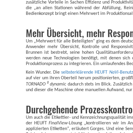
zusätzliche Vorteile in Sachen Effizienz und Produktiv
die „an allen Stationen während der Abfüllung, Rei
Bedienkonzept bringt einen Mehrwert im Produktionsall
Mehr Übersicht, mehr Respon
Um „Mehrwert für alle Beteiligten“ ging es dem deutsc
Anwender mehr Übersicht, Kontrolle und Responsivitä
Brunnen ist bestrebt, seine hohen Qualitätsanforder
werden neue Technologien benötigt, mit denen sich di
Produktionsprozess zu integrieren. Ein umlaufendes Bed
Kein Wunder. Die
selbsterklärende
HEUFT
NaVi
-Benutz
auf vier um ihren Oberteil herum positionierten, großf
II
TORNADO
dynamic
dadurch stets im Blick. Zusätzlic
und dieser die Maschine ohne manuellen Aufwand, nur 
Durchgehende Prozesskontroll
Um auch die Etikettier- und Kennzeichnungsqualität im
der HEUFT
FinalView
-Lösung „kontrollieren wir im An
applizierten Etiketten“, erläutert Gorges. Und eine Se