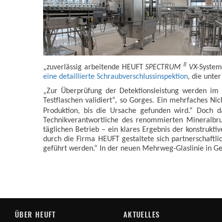
II
„zuverlässig arbeitende HEUFT
SPECTRUM
VX-
System
eine detaillierte
Schraubverschlussi
nspektion
, die unte
„Zur Überprüfung der Detektionsleistung werden im R
Testflaschen validiert“, so Gorges. Ein mehrfaches Ni
Produktion, bis die Ursache gefunden wird.“ Doch d
Technikverantwortliche des renommierten Mineralbru
täglichen Betrieb – ein klares Ergebnis der konstruk
durch die Firma HEUFT gestaltete sich partnerschaftl
geführt werden.“ In der neuen Mehrweg-Glaslinie in Ge
ÜBER HEUFT
AKTUELLES