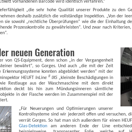
tikett vorhandenen Barcode wird identisch verfahren.“
eferfähigkeit „die sehr hohe Qualität unserer Produkte zu den Ge
nehmen deshalb zusätzlich die vollständige Inspektion. „Von der leere
ren sie sowohl „rechtliche Überprüfungen“ wie die der Einhaltung 
hende Prozesskontrolle zu gewährleisten“. Und zwar nach Kriterien,
en“.
der neuen Generation
ler von QS-Equipment, denn schon „in der Vergangenheit
teiner bewährt“, so Gorges. Und auch „die mit der Zeit
ie Erkennungssysteme konnten abgebildet werden“ mit der
II
heninspektor HEUFT
InLine
IXS
„kleinste Beschädigungen in
ie Restlauge aus der Waschmaschine mit dem direkt
pektion deckt bis hin zum Mündungsinneren sämtliche
dobjekte in der Flasche werden im Zusammenspiel mit der
iert.
„Für Neuerungen und Optimierungen unserer
Kontrollsysteme sind wir jederzeit offen und versuchen, 
verrät Gorges. So hat man sich außerdem für einen HEU
Glas-Detektion
am anderen Ende der Line entschieden,
beispielsweise „transparenter Folie, welche auf