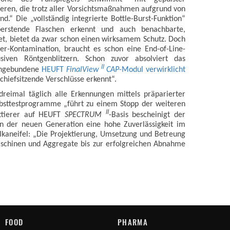
ieren, die trotz aller Vorsichtsmaßnahmen aufgrund von
d.“ Die „vollständig integrierte Bottle-Burst-Funktion“
berstende Flaschen erkennt und auch benachbarte,
et, bietet da zwar schon einen wirksamem Schutz. Doch
tter-Kontamination, braucht es schon eine End-of-Line-
siven Röntgenblitzern. Schon zuvor absolviert das
II
 angebundene
HEUFT
FinalView
CAP
-Modul
verwirklicht
hiefsitzende Verschlüsse erkennt“.
reimal täglich alle Erkennungen mittels präparierter
Selbsttestprogramme „führt zu einem Stopp der weiteren
II
ettierer auf HEUFT
SPECTRUM
-Basis bescheinigt der
n der neuen Generation eine hohe Zuverlässigkeit im
lkaneifel: „Die Projektierung, Umsetzung und Betreung
Maschinen und Aggregate bis zur erfolgreichen Abnahme
FOOD
PHARMA