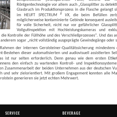
Röntgentechnologie vor allem auch „Glassplitter zu detekt
Glasbruch im Produktionsprozess in die Flasche gelangt sin
II
im HEUFT
SPECTRUM
VX
, die beim Befüllen zer
möglicherweise kontaminierte Gebinde konsequent ausleit
für volle Sicherheit, nicht nur vor gefährlicher Glasspli
Vollgutinspektion mit Hochleistungskameras und exklu
 die Kontrolle der Füllhöhe und des Verschließprozesses“. Und das
r anderem sogar „nicht vollständig ausgeprägte Gewindegänge oder sc
ahmen der internen Gerolsteiner-Qualitätssicherung mindestens d
cht-Bestehen dieser automatisierten und audiovisuell assistierten 
as ist nur selten erforderlich. Denn genau wie dem ersten Etik
nnens den einfach zu wartenden Kontroll- und Inspektionssysteme
tiven Zusammenarbeit der beiden Unternehmen aus der deutschen Vu
ich und sehr zielorientiert. Mit großem Engagement konnten alle 
rolstein generieren sie jetzt echten Mehrwert.
SERVICE
BEVERAGE