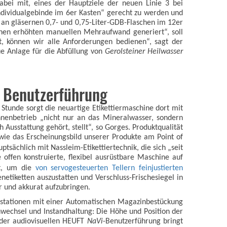
abei mit, eines der Hauptziele der neuen Linie 3 bei
Individualgebinde im 6er Kasten“ gerecht zu werden und
 an gläsernen 0,7- und 0,75-Liter-GDB-Flaschen im 12er
inen erhöhten manuellen Mehraufwand generiert“, soll
st, können wir alle Anforderungen bedienen“, sagt der
ue Anlage für die Abfüllung von
Gerolsteiner Heilwasser
ve Benutzerführung
o Stunde sorgt die neuartige Etikettiermaschine dort mit
nnenbetrieb „nicht nur an das Mineralwasser, sondern
 Ausstattung gehört, stellt“, so Gorges. Produktqualität
wie das Erscheinungsbild unserer Produkte am Point of
ptsächlich mit Nassleim-Etikettiertechnik, die sich „seit
 offen konstruierte, flexibel ausrüstbare Maschine auf
rt, um die
von servogesteuerten Tellern feinjustierten
etiketten auszustatten und Verschluss-Frischesiegel in
 und akkurat aufzubringen.
ierstationen mit einer Automatischen Magazinbestückung
wechsel und Instandhaltung: Die Höhe und Position der
nz der audiovisuellen HEUFT
NaVi
-Benutzerführung bringt