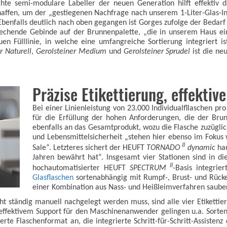
chte semi-modulare Labeller der neuen Generation hilft effektiv d
chaffen, um der „gestiegenen Nachfrage nach unserem 1-Liter-Glas-
 Ebenfalls deutlich nach oben gegangen ist Gorges zufolge der Bedarf
sprechende Gebinde auf der Brunnenpalette, „die in unserem Haus e
en Fülllinie, in welche eine umfangreiche Sortierung integriert i
r Naturell
,
Gerolsteiner Medium
und
Gerolsteiner Sprudel
ist die ne
Präzise Etikettierung, effekti
Bei einer Linienleistung von 23.000 Individualfllaschen pr
für die Erfüllung der hohen Anforderungen, die der Bru
ebenfalls an das Gesamtprodukt, wozu die Flasche zuzüglich
und Lebensmittelsicherheit „stehen hier ebenso im Fokus 
II
Sale“. Letzteres sichert der HEUFT
TORNADO
dynamic
hau
Jahren bewährt hat“. Insgesamt vier Stationen sind in die
II
hochautomatisierter HEUFT
SPECTRUM
-Basis integrie
Glasflaschen
sortenabhängig mit Rumpf-, Brust- und Rücken
einer Kombination aus Nass- und Heißleimverfahren sauber
cht ständig manuell nachgelegt werden muss, sind alle vier Etikett
effektivem Support für den Maschinenanwender gelingen u.a. Sorten
derte Flaschenformat an, die integrierte Schritt-für-Schritt-Assiste