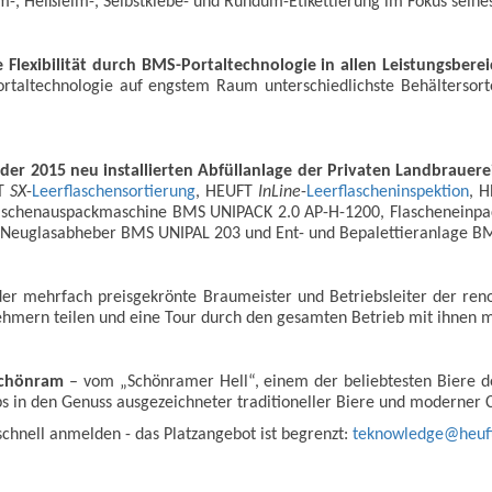
im-, Heißleim-, Selbstklebe- und Rundum-Etikettierung im Fokus seine
Flexibilität durch BMS-Portaltechnologie in allen Leistungsbere
ortaltechnologie auf engstem Raum unterschiedlichste Behälterso
der 2015 neu installierten Abfüllanlage der Privaten Landbraue
FT
SX
-
Leerflaschensortierung
, HEUFT
InLine
-
Leerflascheninspektion
, 
laschenauspackmaschine BMS UNIPACK 2.0 AP-H-1200, Flascheneinp
 Neuglasabheber BMS UNIPAL 203 und Ent- und Bepalettieranlage B
 der mehrfach preisgekrönte Braumeister und Betriebsleiter der re
nehmern teilen und eine Tour durch den gesamten Betrieb mit ihnen 
Schönram
– vom „Schönramer Hell“, einem der beliebtesten Biere de
in den Genuss ausgezeichneter traditioneller Biere und moderner Cr
schnell anmelden - das Platzangebot ist begrenzt:
teknowledge@heuf