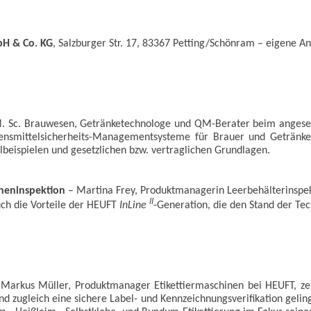
bH & Co. KG
, Salzburger Str. 17, 83367 Petting/Schönram – eigene An
. Sc. Brauwesen, Getränketechnologe und QM-Berater beim angesehe
ensmittelsicherheits-Managementsysteme für Brauer und Getränkeabf
beispielen und gesetzlichen bzw. vertraglichen Grundlagen.
cheninspektion
– Martina Frey, Produktmanagerin Leerbehälterinspek
II
uch die Vorteile der HEUFT
InLine
-Generation, die den Stand der Tec
Markus Müller, Produktmanager Etikettiermaschinen bei HEUFT, zei
und zugleich eine sichere Label- und Kennzeichnungsverifikation geli