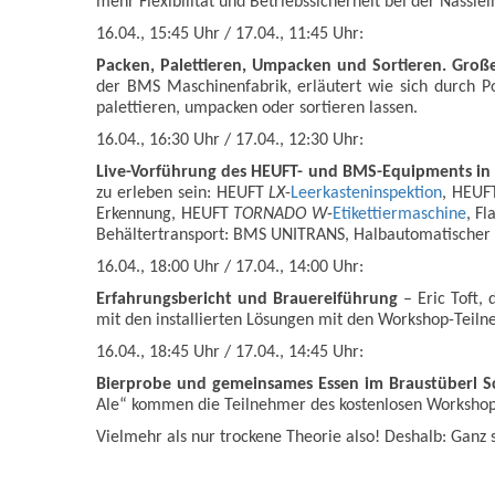
mehr Flexibilität und Betriebssicherheit bei der Nassle
16.04., 15:45 Uhr / 17.04., 11:45 Uhr:
Packen, Palettieren, Umpacken und Sortieren. Große 
der BMS Maschinenfabrik, erläutert wie sich durch P
palettieren, umpacken oder sortieren lassen.
16.04., 16:30 Uhr / 17.04., 12:30 Uhr:
Live-Vorführung des HEUFT- und BMS-Equipments in 
zu erleben sein: HEUFT
LX
-
Leerkasteninspektion
, HEU
Erkennung, HEUFT
TORNADO W
-
Etikettiermaschine
, F
Behältertransport: BMS UNITRANS, Halbautomatischer
16.04., 18:00 Uhr / 17.04., 14:00 Uhr:
Erfahrungsbericht und Brauereiführung
– Eric Toft,
mit den installierten Lösungen mit den Workshop-Teil
16.04., 18:45 Uhr / 17.04., 14:45 Uhr:
Bierprobe und gemeinsames Essen im Braustüberl 
Ale“ kommen die Teilnehmer des kostenlosen Workshops 
Vielmehr als nur trockene Theorie also! Deshalb: Ganz 