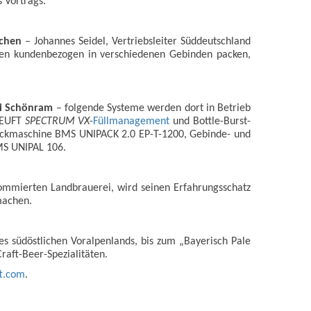
s Vortrags.
ichen
– Johannes Seidel, Vertriebsleiter Süddeutschland
rten kundenbezogen in verschiedenen Gebinden packen,
rei Schönram
– folgende Systeme werden dort in Betrieb
HEUFT
SPECTRUM VX
-
Füllmanagement
und Bottle-Burst-
ackmaschine BMS UNIPACK 2.0 EP-T-1200, Gebinde- und
MS UNIPAL 106.
nommierten Landbrauerei, wird seinen Erfahrungsschatz
machen.
s südöstlichen Voralpenlands, bis zum „Bayerisch Pale
aft-Beer-Spezialitäten.
t.com
.