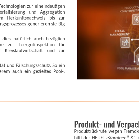
Technologien zur eineindeutigen
erialisierung und Aggregation
om Herkunftsnachweis bis zur
ngsprozesses generieren sie Big
t dies natürlich auch bezüglich
me zur Leergutinspektion für
 Kreislaufwirtschaft und zur
tät und Fälschungsschutz. So ein
erem auch ein gezieltes Pool-,
Produkt- und Verpac
Produktrückrufe wegen Fremdkö
II
hilft der HEUFT
eXaminer
XT
,