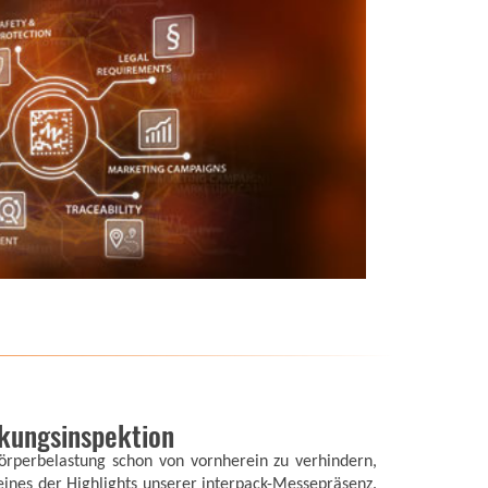
kungsinspektion
rperbelastung schon von vornherein zu verhindern,
 eines der Highlights unserer interpack-Messepräsenz.