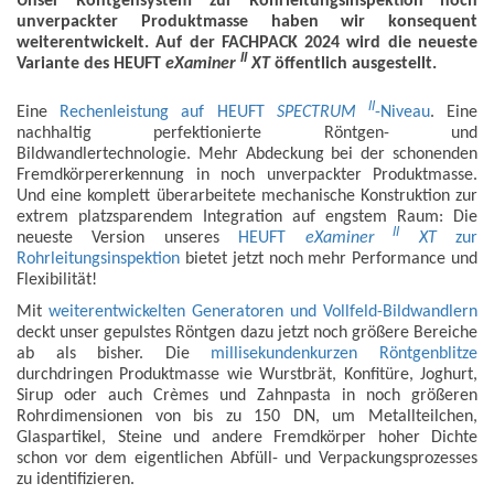
Unser Röntgensystem zur Rohrleitungsinspektion noch
unverpackter Produktmasse haben wir konsequent
weiterentwickelt. Auf der FACHPACK 2024 wird die neueste
II
Variante des HEUFT
eXaminer
XT
öffentlich ausgestellt.
II
Eine
Rechenleistung auf HEUFT
SPECTRUM
-Niveau
. Eine
nachhaltig perfektionierte Röntgen- und
Bildwandlertechnologie. Mehr Abdeckung bei der schonenden
Fremdkörpererkennung in noch unverpackter Produktmasse.
Und eine komplett überarbeitete mechanische Konstruktion zur
extrem platzsparendem Integration auf engstem Raum: Die
II
neueste Version unseres
HEUFT
eXaminer
XT
zur
Rohrleitungsinspektion
bietet jetzt noch mehr Performance und
Flexibilität!
Mit
weiterentwickelten Generatoren und Vollfeld-Bildwandlern
deckt unser gepulstes Röntgen dazu jetzt noch größere Bereiche
ab als bisher. Die
millisekundenkurzen Röntgenblitze
durchdringen Produktmasse wie Wurstbrät, Konfitüre, Joghurt,
Sirup oder auch Crèmes und Zahnpasta in noch größeren
Rohrdimensionen von bis zu 150 DN, um Metallteilchen,
Glaspartikel, Steine und andere Fremdkörper hoher Dichte
schon vor dem eigentlichen Abfüll- und Verpackungsprozesses
zu identifizieren.