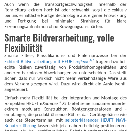
Auch wenn die Transportgeschwindigkeit innerhalb der
Rohrleitung extrem hoch ist oder schwankt, sorgt die exklusiv
bei uns erhältliche Röntgentechnologie aus eigener Entwicklung
und Fertigung bei minimaler Strahlung für klare
Erkennungsaufnahmen ohne Bewegungsunschärfen.
Smarte Bildverarbeitung, volle
Flexibilität
Smarte Filter-, Klassifikations- und Einlernprozesse bei der
A.I.
Echtzeit-Bildverarbeitung mit HEUFT
reflexx
tragen dazu bei,
echte Risiken zuverlässig von Produktinhomogenitäten und
anderen harmlosen Abweichungen zu unterscheiden. Das stellt
sicher, dass nur wirklich nicht mehr verkehrsfähige Ware aus
dem Verkehr gezogen wird. Dazu wird direkt ein Ausleitventil
angesteuert.
Einfach mehr Flexibilität bei der Integration und Montage des
II
kompakten HEUFT
eXaminer
XT
bietet seine rundumerneuerte,
extrem modulare Konstruktion. Röntgengeneratoren und -
empfänger, die produktführende Röhre, das Gerätegehäuse wie
auch das Steuerterminal mit
selbsterklärender HEUFT NaVi-
Benutzerführung
lassen sich jetzt nahezu beliebig positionieren.