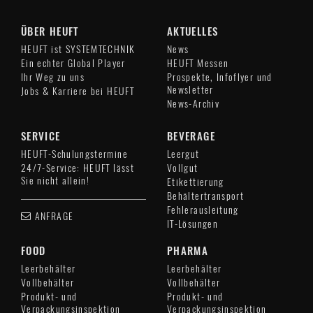
ÜBER HEUFT
AKTUELLES
HEUFT ist SYSTEMTECHNIK
News
Ein echter Global Player
HEUFT Messen
Ihr Weg zu uns
Prospekte, Infoflyer und
Newsletter
Jobs & Karriere bei HEUFT
News-Archiv
SERVICE
BEVERAGE
HEUFT-Schulungstermine
Leergut
24/7-Service: HEUFT lässt
Vollgut
Sie nicht allein!
Etikettierung
Behältertransport
Fehlerausleitung
ANFRAGE
IT-Lösungen
FOOD
PHARMA
Leerbehälter
Leerbehälter
Vollbehälter
Vollbehälter
Produkt- und
Produkt- und
Verpackungsinspektion
Verpackungsinspektion