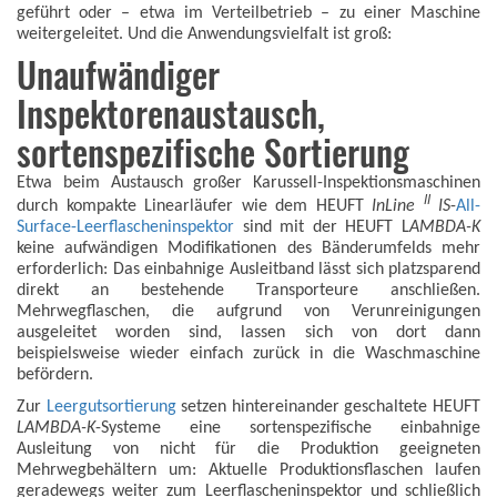
geführt oder – etwa im Verteilbetrieb – zu einer Maschine
weitergeleitet. Und die Anwendungsvielfalt ist groß:
Unaufwändiger
Inspektorenaustausch,
sortenspezifische Sortierung
Etwa beim Austausch großer Karussell-Inspektionsmaschinen
II
durch kompakte Linearläufer wie dem HEUFT
InLine
IS
-
All-
Surface-Leerflascheninspektor
sind mit der HEUFT L
AMBDA-K
keine aufwändigen Modifikationen des Bänderumfelds mehr
erforderlich: Das einbahnige Ausleitband lässt sich platzsparend
direkt an bestehende Transporteure anschließen.
Mehrwegflaschen, die aufgrund von Verunreinigungen
ausgeleitet worden sind, lassen sich von dort dann
beispielsweise wieder einfach zurück in die Waschmaschine
befördern.
Zur
Leergutsortierung
setzen hintereinander geschaltete HEUFT
LAMBDA-K
-Systeme eine sortenspezifische einbahnige
Ausleitung von nicht für die Produktion geeigneten
Mehrwegbehältern um: Aktuelle Produktionsflaschen laufen
geradewegs weiter zum Leerflascheninspektor und schließlich