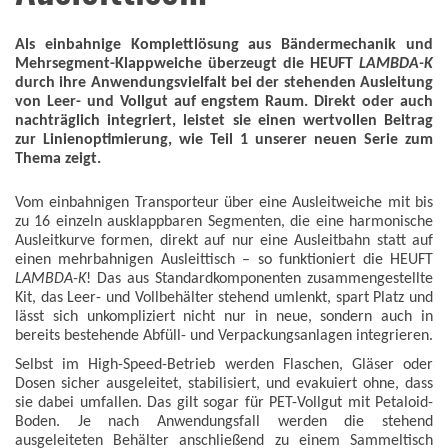
Als einbahnige Komplettlösung aus Bändermechanik und
Mehrsegment-Klappweiche überzeugt die HEUFT
LAMBDA-K
durch ihre Anwendungsvielfalt bei der stehenden Ausleitung
von Leer- und Vollgut auf engstem Raum. Direkt oder auch
nachträglich integriert, leistet sie einen wertvollen Beitrag
zur Linienoptimierung, wie Teil 1 unserer neuen Serie zum
Thema zeigt.
Vom einbahnigen Transporteur über eine Ausleitweiche mit bis
zu 16 einzeln ausklappbaren Segmenten, die eine harmonische
Ausleitkurve formen, direkt auf nur eine Ausleitbahn statt auf
einen mehrbahnigen Ausleittisch – so funktioniert die HEUFT
LAMBDA-K
! Das aus Standardkomponenten zusammengestellte
Kit, das Leer- und Vollbehälter stehend umlenkt, spart Platz und
lässt sich unkompliziert nicht nur in neue, sondern auch in
bereits bestehende Abfüll- und Verpackungsanlagen integrieren.
Selbst im High-Speed-Betrieb werden Flaschen, Gläser oder
Dosen sicher ausgeleitet, stabilisiert, und evakuiert ohne, dass
sie dabei umfallen. Das gilt sogar für PET-Vollgut mit Petaloid-
Boden. Je nach Anwendungsfall werden die stehend
ausgeleiteten Behälter anschließend zu einem Sammeltisch