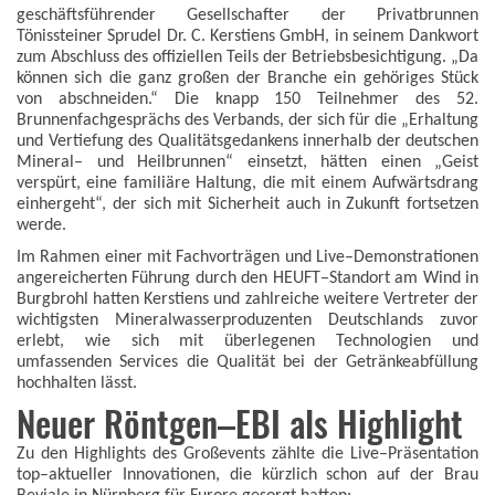
geschäftsführender Gesellschafter der Privatbrunnen
Tönissteiner Sprudel Dr. C. Kerstiens GmbH, in seinem Dankwort
zum Abschluss des offiziellen Teils der Betriebsbesichtigung. „Da
können sich die ganz großen der Branche ein gehöriges Stück
von abschneiden.“ Die knapp 150 Teilnehmer des 52.
Brunnenfachgesprächs des Verbands, der sich für die „Erhaltung
und Vertiefung des Qualitätsgedankens innerhalb der deutschen
Mineral– und Heilbrunnen“ einsetzt, hätten einen „Geist
verspürt, eine familiäre Haltung, die mit einem Aufwärtsdrang
einhergeht“, der sich mit Sicherheit auch in Zukunft fortsetzen
werde.
Im Rahmen einer mit Fachvorträgen und Live–Demonstrationen
angereicherten Führung durch den HEUFT–Standort am Wind in
Burgbrohl hatten Kerstiens und zahlreiche weitere Vertreter der
wichtigsten Mineralwasserproduzenten Deutschlands zuvor
erlebt, wie sich mit überlegenen Technologien und
umfassenden Services die Qualität bei der Getränkeabfüllung
hochhalten lässt.
Neuer Röntgen–EBI als Highlight
Zu den Highlights des Großevents zählte die Live–Präsentation
top–aktueller Innovationen, die kürzlich schon auf der Brau