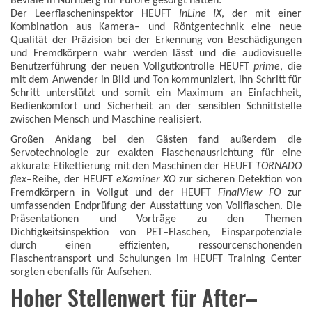
Beviale in Nürnberg für Furore gesorgt hatten:
Der Leerflascheninspektor HEUFT
InLine IX
, der mit einer
Kombination aus Kamera– und Röntgentechnik eine neue
Qualität der Präzision bei der Erkennung von Beschädigungen
und Fremdkörpern wahr werden lässt und die audiovisuelle
Benutzerführung der neuen Vollgutkontrolle HEUFT
prime
, die
mit dem Anwender in Bild und Ton kommuniziert, ihn Schritt für
Schritt unterstützt und somit ein Maximum an Einfachheit,
Bedienkomfort und Sicherheit an der sensiblen Schnittstelle
zwischen Mensch und Maschine realisiert.
Großen Anklang bei den Gästen fand außerdem die
Servotechnologie zur exakten Flaschenausrichtung für eine
akkurate Etikettierung mit den Maschinen der HEUFT
TORNADO
flex
–Reihe, der HEUFT
eXaminer XO
zur sicheren Detektion von
Fremdkörpern in Vollgut und der HEUFT
FinalView FO
zur
umfassenden Endprüfung der Ausstattung von Vollflaschen. Die
Präsentationen und Vorträge zu den Themen
Dichtigkeitsinspektion von PET–Flaschen, Einsparpotenziale
durch einen effizienten, ressourcenschonenden
Flaschentransport und Schulungen im HEUFT Training Center
sorgten ebenfalls für Aufsehen.
Hoher Stellenwert für After–