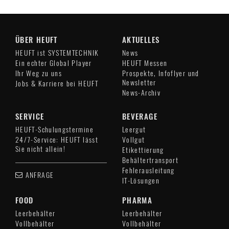
ÜBER HEUFT
AKTUELLES
HEUFT ist SYSTEMTECHNIK
News
Ein echter Global Player
HEUFT Messen
Ihr Weg zu uns
Prospekte, Infoflyer und
Newsletter
Jobs & Karriere bei HEUFT
News-Archiv
SERVICE
BEVERAGE
HEUFT-Schulungstermine
Leergut
24/7-Service: HEUFT lässt
Vollgut
Sie nicht allein!
Etikettierung
Behältertransport
Fehlerausleitung
ANFRAGE
IT-Lösungen
FOOD
PHARMA
Leerbehälter
Leerbehälter
Vollbehälter
Vollbehälter