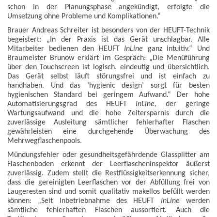
schon in der Planungsphase angekündigt, erfolgte die
Umsetzung ohne Probleme und Komplikationen.“
Brauer Andreas Schreiter ist besonders von der HEUFT-Technik
begeistert: „In der Praxis ist das Gerät unschlagbar. Alle
Mitarbeiter bedienen den HEUFT
InLine
ganz intuitiv.“ Und
Braumeister Brunow erklärt im Gespräch: „Die Menüführung
über den Touchscreen ist logisch, eindeutig und übersichtlich.
Das Gerät selbst läuft störungsfrei und ist einfach zu
handhaben. Und das ’hygienic design’ sorgt für besten
hygienischen Standard bei geringem Aufwand.“ Der hohe
Automatisierungsgrad des HEUFT
InLine
, der geringe
Wartungsaufwand und die hohe Zeitersparnis durch die
zuverlässige Ausleitung sämtlicher fehlerhafter Flaschen
gewährleisten eine durchgehende Überwachung des
Mehrwegflaschenpools.
Mündungsfehler oder gesundheitsgefährdende Glassplitter am
Flaschenboden erkennt der Leerflascheninspektor äußerst
zuverlässig. Zudem stellt die Restflüssigkeitserkennung sicher,
dass die gereinigten Leerflaschen vor der Abfüllung frei von
Laugeresten sind und somit qualitativ makellos befüllt werden
können: „Seit Inbetriebnahme des HEUFT
InLine
werden
sämtliche fehlerhaften Flaschen aussortiert. Auch die