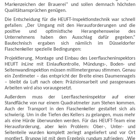
Markenzeichen der Brauerei“ und sollen demnach höchsten
Qualitätsansprüchen genügen.
Die Entscheidung für die HEUFT-Inspektionstechnik war schnell
gefallen: „Der Umgang mit den Herausforderungen und die
positive und optimistische Herangehensweise des
Unternehmens haben den Ausschlag dafür gegeben.“
Bautechnisch ergaben sich nämlich im Düsseldorfer
Flaschenkeller spezielle Bedingungen:
Projektierung, Montage und Einbau des Leerflascheninspektors
HEUFT
InLine
mit Einlaufkontrolle, Mündungs-, Boden- und
Seitenwandinspektion müssen millimetergenau stimmen. Genau
ein Zentimeter – das entspricht der Breite eines Daumennagels
– bleibt da Luft nach oben: Präzisionsarbeit und passgenaues
Arbeiten wird also vorausgesetzt.
Außerdem muss der Leerflascheninspektor auf einer
Standfläche von nur einem Quadratmeter zum Stehen kommen.
Auch der Transport in den Flaschenkeller gestaltet sich als
schwierig. Um in die Tiefen des Kellers zu gelangen, muss mehr
als eine Hürde überwunden werden. Für das HEUFT-Team eine
Herausforderung, aber kein Problem: Ober-, Unter- und
Seitenteile wurden komplett zerlegt angeliefert und vor Ort
montiert. Brunow ist mit dem Ergebnis rundum zufrieden: „Wie