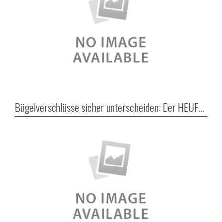
Bügelverschlüsse sicher unterscheiden: Der HEUFT
LX
ma