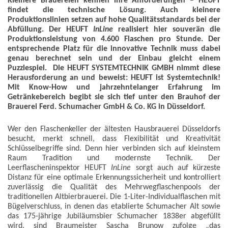
Kleinere Brauereien kennen ihre Anforderungen – HEUFT
findet die technische Lösung. Auch kleinere
Produktionslinien setzen auf hohe Qualitätsstandards bei der
Abfüllung. Der HEUFT
InLine
realisiert hier souverän die
Produktionsleistung von 4.600 Flaschen pro Stunde. Der
entsprechende Platz für die innovative Technik muss dabei
genau berechnet sein und der Einbau gleicht einem
Puzzlespiel. Die HEUFT SYSTEMTECHNIK GMBH nimmt diese
Herausforderung an und beweist: HEUFT ist Systemtechnik!
Mit Know-How und jahrzehntelanger Erfahrung im
Getränkebereich begibt sie sich tief unter den Brauhof der
Brauerei Ferd. Schumacher GmbH & Co. KG in Düsseldorf.
Wer den Flaschenkeller der ältesten Hausbrauerei Düsseldorfs
besucht, merkt schnell, dass Flexibilität und Kreativität
Schlüsselbegriffe sind. Denn hier verbinden sich auf kleinstem
Raum Tradition und modernste Technik. Der
Leerflascheninspektor HEUFT
InLine
sorgt auch auf kürzeste
Distanz für eine optimale Erkennungssicherheit und kontrolliert
zuverlässig die Qualität des Mehrwegflaschenpools der
traditionellen Altbierbrauerei. Die 1-Liter-Individualflaschen mit
Bügelverschluss, in denen das etablierte Schumacher Alt sowie
das 175-jährige Jubiläumsbier Schumacher 1838er abgefüllt
wird, sind Braumeister Sascha Brunow zufolge „das