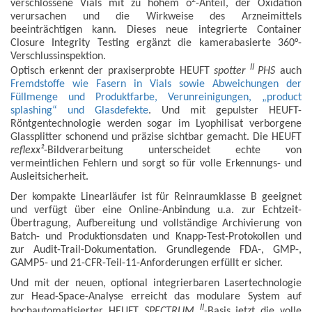
verschlossene Vials mit zu hohem o
-Anteil, der Oxidation
verursachen und die Wirkweise des Arzneimittels
beeinträchtigen kann. Dieses neue integrierte Container
Closure Integrity Testing ergänzt die kamerabasierte 360°-
Verschlussinspektion.
II
Optisch erkennt der praxiserprobte HEUFT
spotter
PHS
auch
Fremdstoffe wie Fasern in Vials sowie Abweichungen der
Füllmenge und Produktfarbe, Verunreinigungen, „product
splashing“ und Glasdefekte
. Und mit gepulster HEUFT-
Röntgentechnologie werden sogar im Lyophilisat verborgene
Glassplitter schonend und präzise sichtbar gemacht. Die HEUFT
reflexx²
-Bildverarbeitung unterscheidet echte von
vermeintlichen Fehlern und sorgt so für volle Erkennungs- und
Ausleitsicherheit.
Der kompakte Linearläufer ist für Reinraumklasse B geeignet
und verfügt über eine Online-Anbindung u.a. zur Echtzeit-
Übertragung, Aufbereitung und vollständige Archivierung von
Batch- und Produktionsdaten und Knapp-Test-Protokollen und
zur Audit-Trail-Dokumentation. Grundlegende FDA-, GMP-,
GAMP5- und 21-CFR-Teil-11-Anforderungen erfüllt er sicher.
Und mit der neuen, optional integrierbaren Lasertechnologie
zur Head-Space-Analyse erreicht das modulare System auf
II
hochautomatisierter HEUFT
SPECTRUM
-Basis jetzt die volle