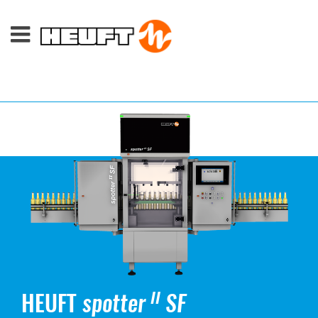
HEUFT
spotter
SF
II