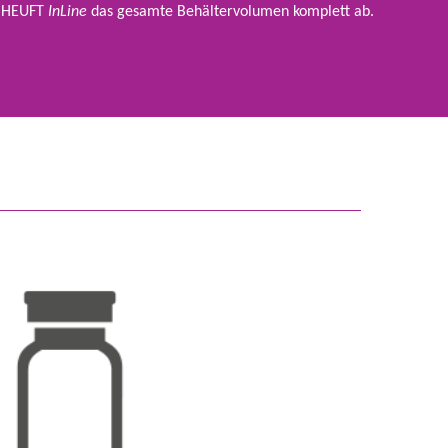
r HEUFT
InLine
das gesamte Behältervolumen komplett ab.