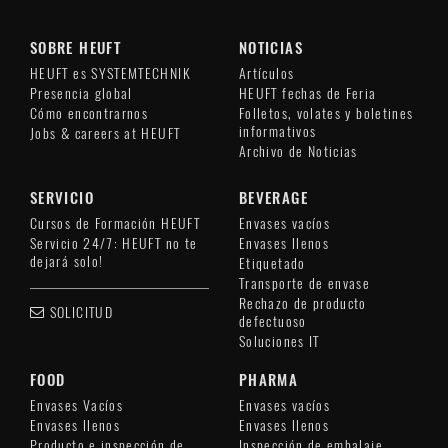
SOBRE HEUFT
NOTICIAS
HEUFT es SYSTEMTECHNIK
Artículos
Presencia global
HEUFT fechas de Feria
Cómo encontrarnos
Folletos, volates y boletines
informativos
Jobs & careers at HEUFT
Archivo de Noticias
SERVICIO
BEVERAGE
Cursos de Formación HEUFT
Envases vacíos
Servicio 24/7: HEUFT no te
Envases llenos
dejará solo!
Etiquetado
Transporte de envase
Rechazo de producto
SOLICITUD
defectuoso
Soluciones IT
FOOD
PHARMA
Envases Vacíos
Envases vacíos
Envases llenos
Envases llenos
Producto e inspección de
Inspección de embalaje