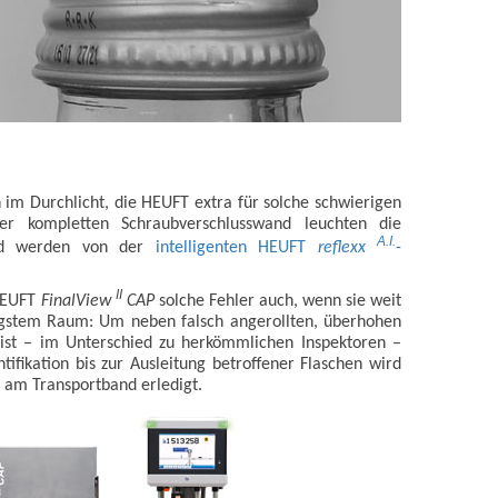
n im Durchlicht, die HEUFT extra für solche schwierigen
der kompletten Schraubverschlusswand leuchten die
A.I.
 und werden von der
intelligenten HEUFT
reflexx
-
II
 HEUFT
FinalView
CAP
solche Fehler auch, wenn sie weit
engstem Raum: Um neben falsch angerollten, überhohen
 ist – im Unterschied zu herkömmlichen Inspektoren –
tifikation bis zur Ausleitung betroffener Flaschen wird
t am Transportband erledigt.