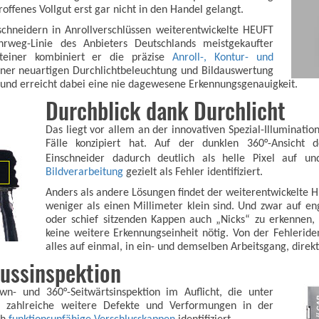
troffenes Vollgut erst gar nicht in den Handel gelangt.
schneidern in Anrollverschlüssen weiterentwickelte HEUFT
rweg-Linie des Anbieters Deutschlands meistgekaufter
steiner kombiniert er die präzise
Anroll-, Kontur- und
ner neuartigen Durchlichtbeleuchtung und Bildauswertung
 – und erreicht dabei eine nie dagewesene Erkennungsgenauigkeit.
Durchblick dank Durchlicht
Das liegt vor allem an der innovativen Spezial-Illuminatio
Fälle konzipiert hat. Auf der dunklen 360°-Ansicht 
Einschneider dadurch deutlich als helle Pixel auf
Bildverarbeitung
gezielt als Fehler identifiziert.
Anders als andere Lösungen findet der weiterentwickelte
weniger als einen Millimeter klein sind. Und zwar auf 
oder schief sitzenden Kappen auch „Nicks“ zu erkennen,
keine weitere Erkennungseinheit nötig. Von der Fehleriden
alles auf einmal, in ein- und demselben Arbeitsgang, direk
ussinspektion
wn- und 360°-Seitwärtsinspektion im Auflicht, die unter
, zahlreiche weitere Defekte und Verformungen in der