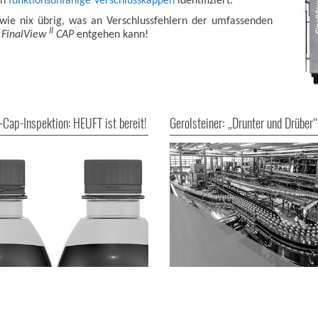
ch
funktionsunfähige Verschlusskappen
identifiziert.
t wie nix übrig, was an Verschlussfehlern der umfassenden
II
T
FinalView
CAP
entgehen kann!
-Cap-Inspektion: HEUFT ist bereit!