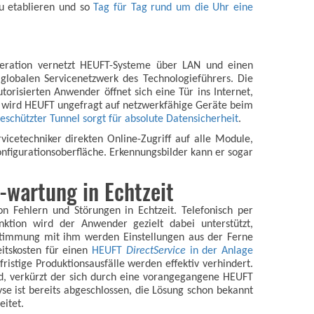
u etablieren und so
Tag für Tag rund um die Uhr eine
neration vernetzt HEUFT-Systeme über LAN und einen
globalen Servicenetzwerk des Technologieführers. Die
orisierten Anwender öffnet sich eine Tür ins Internet,
s wird HEUFT ungefragt auf netzwerkfähige Geräte beim
eschützter Tunnel sorgt für absolute Datensicherheit
.
vicetechniker direkten Online-Zugriff auf alle Module,
nfigurationsoberfläche. Erkennungsbilder kann er sogar
-wartung in Echtzeit
n Fehlern und Störungen in Echtzeit. Telefonisch per
nktion wird der Anwender gezielt dabei unterstützt,
timmung mit ihm werden Einstellungen aus der Ferne
eitskosten für einen
HEUFT
DirectService
in der Anlage
ristige Produktionsausfälle werden effektiv verhindert.
d, verkürzt der sich durch eine vorangegangene HEUFT
lyse ist bereits abgeschlossen, die Lösung schon bekannt
eitet.