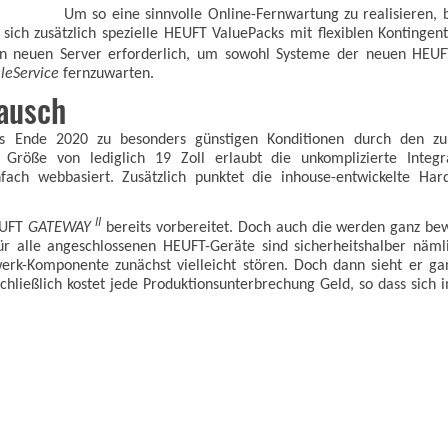
Um so eine sinnvolle Online-Fernwartung zu realisieren, b
 sich zusätzlich spezielle HEUFT ValuePacks mit flexiblen Konting
heren neuen Server erforderlich, um sowohl Systeme der neuen HEU
leService
fernzuwarten.
ausch
is Ende 2020 zu besonders günstigen Konditionen durch den z
 Größe von lediglich 19 Zoll erlaubt die unkomplizierte Integ
nfach webbasiert. Zusätzlich punktet die inhouse-entwickelte H
II
EUFT
GATEWAY
bereits vorbereitet. Doch auch die werden ganz bew
ür alle angeschlossenen HEUFT-Geräte sind sicherheitshalber nämlic
k-Komponente zunächst vielleicht stören. Doch dann sieht er ganz 
chließlich kostet jede Produktionsunterbrechung Geld, so dass sich i