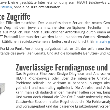
tzwerk eine geschützte Internetanbindung zum HEUFT
TeleService
z
ustellen
, ohne eine Türe offenzuhalten.
e Zugriffe
der Etikettiermaschine: Der zukunftssichere Server der neuen Ge
em Weg mit dem jeweils am schnellsten verfügbaren Techniker im 
ie aus möglich. Nur nach ausdrücklicher Anforderung durch einen aut
UFT-Protokoll kommuniziert werden kann. In anderen Worten: Niemal
rktüblichen Betriebssystemen arbeiten, erst recht nicht: Ein
massiv g
Punkt-zu-Punkt-Verbindung aufgebaut hat, erhält der erfahrene Ser
stände des jeweiligen Geräts. Und auf die komplette Benutzer- und Ko
Zuverlässige Ferndiagnose und 
Das Ergebnis: Eine zuverlässige Diagnose und Analyse vo
HEUFT
PhoneService
oder über die integrierte Chat-Fu
Probleme zeitnah und wirksam zu beheben. In enger Abs
geändert und nachhaltig optimiert. Die Anreise- und Arb
kann man sich dadurch in den meisten Fällen sparen; langf
Und wenn doch einmal ein Vor-Ort-Einsatz notwendig wir
TeleService
-Session in aller Regel deutlich: Die Fehlerana
und vorausgeplant und das passende Ersatzteilpaket vorber