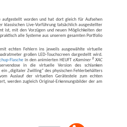
 aufgestellt worden und hat dort gleich für Aufsehen
er klassischen Live-Vorführung tatsächlich ausgestellter
t ist, mit den Vorzügen und neuen Möglichkeiten der
zt praktisch alle Systeme aus unserem gesamten Portfolio
it echten Fehlern ins jeweils ausgewählte virtuelle
uadratmeter großen LED-Touchscreen dargestellt wird.
II
tchup-Flasche
in den animierten HEUFT
eXaminer
XAC
servendose in die virtuelle Version des schlanken
n ein „digitaler Zwilling“ des physischen Fehlerbehälters
om Auslauf der virtuellen Gerätestele zum echten
ert, werden zugleich Original-Erkennungsbilder der am