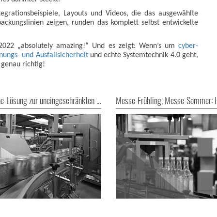
tegrationsbeispiele, Layouts und Videos, die das ausgewählte
ckungslinien zeigen, runden das komplett selbst entwickelte
022 „absolutely amazing!“ Und es zeigt: Wenn’s um
cyber-
nungs- und Ausfallsicherheit
und echte Systemtechnik 4.0 geht,
 genau richtig!
All-in-One-Lösung zur uneingeschränkten Doseninspektion