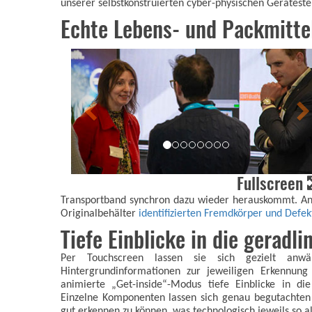
unserer selbstkonstruierten cyber-physischen Geräteste
Echte Lebens- und Packmittel 
Fullscreen
Transportband synchron dazu wieder herauskommt. An a
Originalbehälter
identifizierten Fremdkörper und Defek
Tiefe Einblicke in die geradli
Per Touchscreen lassen sie sich gezielt an
Hintergrundinformationen zur jeweiligen Erkennun
animierte „Get-inside“-Modus tiefe Einblicke in die
Einzelne Komponenten lassen sich genau begutachten
gut erkennen zu können, was technologisch jeweils so al