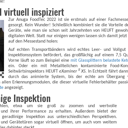
le!
virtuell inspiziert
Zur Anuga FoodTec 2022 ist sie erstmals auf einer Fachmesse
gesorgt. Kein Wunder! Schließlich kombiniert sie die Vorteile d
Geräte, wie man sie schon seit Jahrzehnten von HEUFT gewohn
digitalen Welt. Statt nur einigen wenigen lassen sich damit jet
auf den Messestand holen:
Auf echten Transportbändern wird echtes Leer- und Vollgut m
Inspektionssystem befördert, das großflächig auf einem 7,5 Q
Vorne läuft so zum Beispiel eine
mit Glassplittern belastete Ke
ein. Oder ein mit Metallteilchen kontaminierte Food-Kon
II
Seitwärtsinspektors HEUFT
eXaminer
XS
. In Echtzeit fährt dan
durch das animierte System, bis der echte am Übergang v
llen Erkennungsmodulen, die dieser virtuelle Fehlerbehälter passi
te
angezeigt.
nige Inspektion
wählen, etwa um sie groß zu zoomen und wertvolle
g und ihrer Performance zu erhalten. Außerdem bietet der
 geradlinige Inspektion aus unterschiedlichen Perspektiven.
 und Gerätetüren sogar virtuell öffnen, um auch vom weitem
les dahinter steckt.