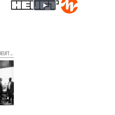
Play
Video
Messe-Frühling, Messe-Sommer: HEUFT zeigt wieder Präsenz!