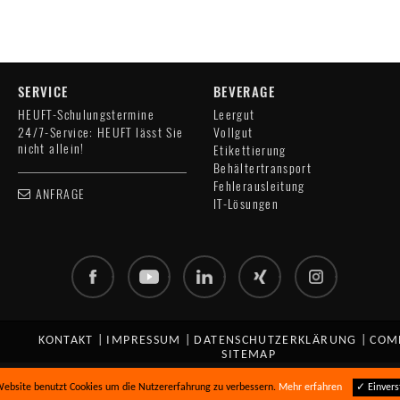
SERVICE
BEVERAGE
HEUFT-Schulungstermine
Leergut
24/7-Service: HEUFT lässt Sie
Vollgut
nicht allein!
Etikettierung
Behältertransport
Fehlerausleitung
ANFRAGE
IT-Lösungen
KONTAKT
|
IMPRESSUM
|
DATENSCHUTZERKLÄRUNG
|
COM
SITEMAP
ebsite benutzt Cookies um die Nutzererfahrung zu verbessern.
Mehr erfahren
✓ Einvers