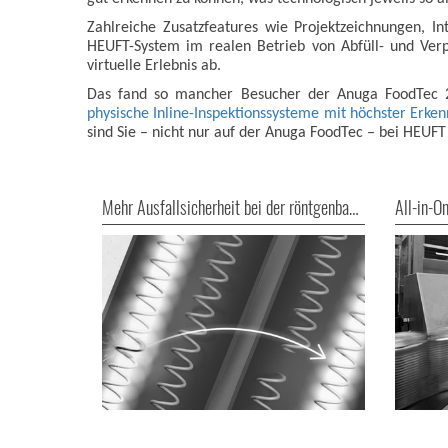
Zahlreiche Zusatzfeatures wie Projektzeichnungen, In
HEUFT-System im realen Betrieb von Abfüll- und Verpa
virtuelle Erlebnis ab.
Das fand so mancher Besucher der Anuga FoodTec 2
physische Inline-Inspektionssysteme mit höchster Erken
sind Sie – nicht nur auf der Anuga FoodTec – bei HEUFT
Mehr Ausfallsicherheit bei der röntgenbasierten Fremdkörperdetektion