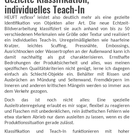
individuelles Teach-In
HEUFT
reflexx²
leistet also deutlich mehr als eine gezielte
Identifikation von Objekten aller Art. Die neue Echtzeit-
Bildverarbeitung klassifiziert sie auch anhand von bis zu 50
verschiedenen Merkmalen wie Größe oder Textur und realisiert
ein individuelles Teach-In. Unregelmäßigkeiten wie haarfeine
Kratzer, leichtes Scuffing, Pressnähte, Embossings,
Ausrichtnocken oder Wassertropfen an der Außenwand kann ich
damit nachhaltig als gut charakterisieren. Ernsthafte
Bedrohungen der Produktsicherheit und alles, was meinen
spezifischen Qualitätskriterien nicht genügt, lerne ich dagegen
einfach als Schlecht-Objekte ein. Behälter mit Rissen und
Ausbrüchen an Mündung und Seitenwand, Fremdkörpern im
Inneren und anderen kritischen Mängeln werden so immer aus
dem Verkehr gezogen.
Doch das ist noch nicht alles: Eine spezielle
Ausleitratenregelung erlaubt es mir sogar, flexibel zu reagieren
und Flaschen mit unbedenklichen, rein ästhetischen Fehlern wie
etwa starkem Abrieb nur dann ausleiten zu lassen, wenn es die
Produktionssituation gerade zulässt.
Klassifikation und Teach-In funktionieren mit hoher