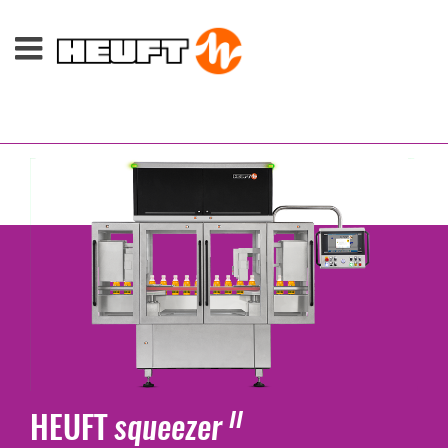
HEUFT
squeezer
II