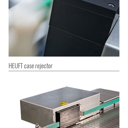
HEUFT
case rejector