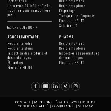
Formations HEUFT
Récipients vides
Un service 24H/24 et 7j/7 :
Récipients pleins
HEUFT ne vous abandonnera
Étiquetage
pas !
Transport de récipients
Éjecteurs HEUFT
Solutions IT
UNE QUESTION ?
AGROALIMENTAIRE
PHARMA
Récipients vides
Récipients vides
Récipients pleins
Récipients pleins
Inspection des produits et
Inspection des produits et
des emballages
des emballages
Étiquetage
Éjecteurs HEUFT
Éjecteurs HEUFT
CONTACT
|
MENTIONS LÉGALES
|
POLITIQUE DE
CONFIDENTIALITÉ
|
COMPLIANCE
|
SITEMAP