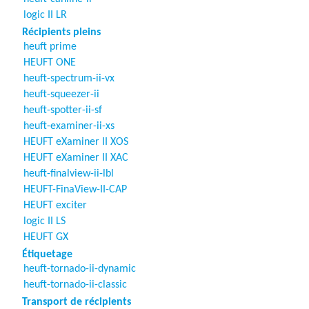
logic II LR
Récipients pleins
heuft prime
HEUFT ONE
heuft-spectrum-ii-vx
heuft-squeezer-ii
heuft-spotter-ii-sf
heuft-examiner-ii-xs
HEUFT eXaminer II XOS
HEUFT eXaminer II XAC
heuft-finalview-ii-lbl
HEUFT-FinaView-II-CAP
HEUFT exciter
logic II LS
HEUFT GX
Étiquetage
heuft-tornado-ii-dynamic
heuft-tornado-ii-classic
Transport de récipients