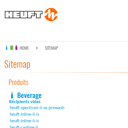
HOME
SITEMAP
Sitemap
Produits
Beverage
Récipients vides
heuft-spectrum-ii-sx-prewash
heuft-inline-ii-is
heuft-inline-ii-ir
heuft-canline-ii