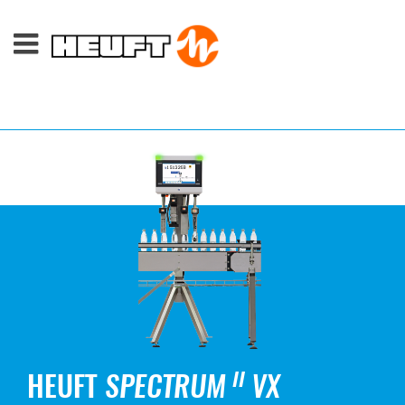
HEUFT
SPECTRUM
VX
II