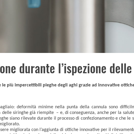
ne durante l’ispezione delle
e le più impercettibili pieghe degli aghi grazie ad innovative ottich
 pagliaio: deformità minime nella punta della cannula sono diffic
 delle siringhe già riempite – e, di conseguenza, anche per la salut
ieghe siano rilevate durante il processo di confezionamento e che le 
migliorato.
ere migliorata con l’aggiunta di ottiche innovative per il rilevamento