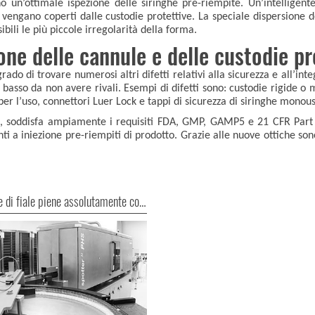
no un’ottimale ispezione delle siringhe pre-riempite. Un’intelligen
vengano coperti dalle custodie protettive. La speciale dispersione d
bili le più piccole irregolarità della forma.
one delle cannule e delle custodie pr
ado di trovare numerosi altri difetti relativi alla sicurezza e all’int
ì basso da non avere rivali. Esempi di difetti sono: custodie rigide 
r l’uso, connettori Luer Lock e tappi di sicurezza di siringhe monouso
to, soddisfa ampiamente i requisiti FDA, GMP, GAMP5 e 21 CFR Part
ti a iniezione pre-riempiti di prodotto. Grazie alle nuove ottiche sono 
Ispezione di fiale piene assolutamente completa!