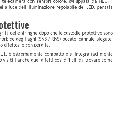
te telecamera con sensori colore, sviluppata da HEUFT,
ella luce dell’illuminazione regolabile dei LED, pensata
otettive
egrità delle siringhe dopo che le custodie protettive sono
o morbide degli aghi (SNS / RNS) bucate, cannule piegate,
 difettosi e con perdite.
 11, è estremamente compatto e si integra facilmente
visibili anche quei difetti così difficili da trovare come