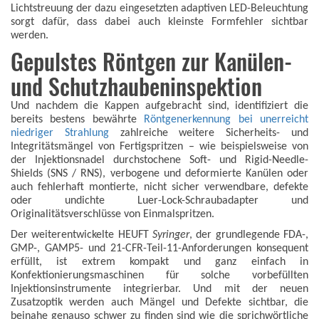
Lichtstreuung der dazu eingesetzten adaptiven LED-Beleuchtung
sorgt dafür, dass dabei auch kleinste Formfehler sichtbar
werden.
Gepulstes Röntgen zur Kanülen-
und Schutzhaubeninspektion
Und nachdem die Kappen aufgebracht sind, identifiziert die
bereits bestens bewährte
Röntgenerkennung bei unerreicht
niedriger Strahlung
zahlreiche weitere Sicherheits- und
Integritätsmängel von Fertigspritzen – wie beispielsweise von
der Injektionsnadel durchstochene Soft- und Rigid-Needle-
Shields (SNS / RNS), verbogene und deformierte Kanülen oder
auch fehlerhaft montierte, nicht sicher verwendbare, defekte
oder undichte Luer-Lock-Schraubadapter und
Originalitätsverschlüsse von Einmalspritzen.
Der weiterentwickelte HEUFT
Syringer
, der grundlegende FDA-,
GMP-, GAMP5- und 21-CFR-Teil-11-Anforderungen konsequent
erfüllt, ist extrem kompakt und ganz einfach in
Konfektionierungsmaschinen für solche vorbefüllten
Injektionsinstrumente integrierbar. Und mit der neuen
Zusatzoptik werden auch Mängel und Defekte sichtbar, die
beinahe genauso schwer zu finden sind wie die sprichwörtliche