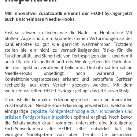
Mit innovativer Zusatzoptik erkennt der HEUFT
Syringer
jetzt
auch
unscheinbare Needle-Hooks.
Fast so schwer zu finden wie die Nadel im Heuhaufen: Mit
bloßem Auge sind die mikrometerkleinen Verformungen an der
Kanülenspitze so gut wie garnicht wahrnehmbar. Trotzdem
stellen sie ein nicht zu vernachlässigendes Risiko für die
Funktionalität und Sicherheit von Fertigspritzen dar – und damit
auch für die Gesundheit und das Wohlergehen des Patienten,
der die Injektion verabreicht bekommt. Deshalb sollten solche
Needle-Hooks unbedingt noch während des
Konfektionierungsprozesses erkannt und betroffene Spritzen
rechtzeitig aus dem Verkehr gezogen werden. Mit dem
weiterentwickelten HEUFT
Syringer
gelingt das jetzt zuverlässig.
Dazu ist die kompakte Erkennungseinheit um eine innovative
Zusatzoptik zur Needle-Hook-Erkennung erweiterbar, welche die
einzigartige
gepulste Röntgentechnologie zur schonenden und
präzisen Fertigspritzen-Inspektion
optimal ergänzt. Noch bevor
die Schutzhauben drauf kommen, untersucht eine intelligente
Farb-Sensorkamera, die HEUFT selbst entwickelt hat, die
winzigen Nadelspitzen von oben herab. Die besondere