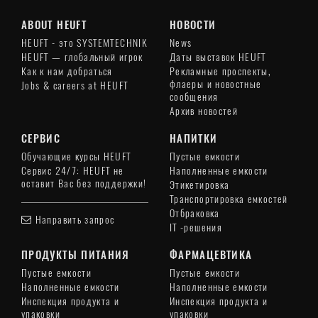
ABOUT HEUFT
НОВОСТИ
HEUFT - это SYSTEMTECHNIK
News
HEUFT — глобальный игрок
Даты выставок HEUFT
Как к нам добраться
Рекламные проспекты,
флаеры и новостные
Jobs & careers at HEUFT
сообщения
Архив новостей
СЕРВИС
НАПИТКИ
Обучающие курсы HEUFT
Пустые емкости
Сервис 24/7: HEUFT не
Наполненные емкости
оставит Вас без поддержки!
Этикетировка
Транспортировка емкостей
Отбраковка
Направить запрос
IT -решения
ПРОДУКТЫ ПИТАНИЯ
ФАРМАЦЕВТИКА
Пустые емкости
Пустые емкости
Наполненные емкости
Наполненные емкости
Инспекция продукта и
Инспекция продукта и
упаковки
упаковки