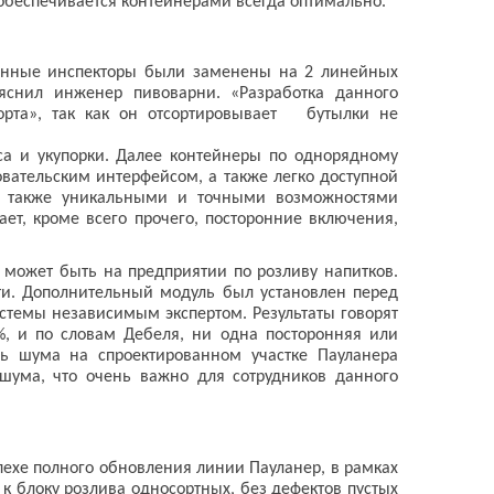
, обеспечивается контейнерами всегда оптимально.
ционные инспекторы были заменены на 2 линейных
яснил инженер пивоварни. «Разработка данного
рта», так как он отсортировывает бутылки не
са и укупорки. Далее контейнеры по однорядному
вательским интерфейсом, а также легко доступной
 также уникальными и точными возможностями
ет, кроме всего прочего, посторонние включения,
о может быть на предприятии по розливу напитков.
ти. Дополнительный модуль был установлен перед
стемы независимым экспертом. Результаты говорят
, и по словам Дебеля, ни одна посторонняя или
ь шума на спроектированном участке Пауланера
шума, что очень важно для сотрудников данного
ехе полного обновления линии Пауланер, в рамках
 блоку розлива односортных, без дефектов пустых