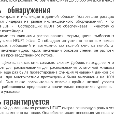
зом, блок розлива, который наполняет до 55.000 бутылок в час
ть обнаружения
 контроля и инспекции в данной области. Устаревшие рота
тся лидером на рынке инспекционного оборудования", - по
и HEUFT.» Сортировщик HEUFT
SX
обеспечивает «чистоту со
е контейнеры.
кими технологиями распознавания формы, цвета, эмбоссинг
бутылки HEUFT
InLine
. Он обладает интуитивно понятным пользо
их требований и возможностью полной очистки пеной, а
инспекции дна, горла, инспекции боковой стенки, он распозна
из производственного потока.
щёлочь, так как они, согласно словам Дебеля, наихудшее, чт
ры для распознавания для распознавания остаточной жидкос
и еще раз была протестирована функция узнавания данной си
чи при многократном прохождении были выполнены на 100%
ой. Был также положительно отмечен крайне низкий уровен
а работающем предприятии значительно сократился уровень 
 и упаковке.
 гарантируется
ной до машины по розливу HEUFT сыграл решающую роль в усп
ло заменено на новое. Она обеспечивает непрерывную подачу к