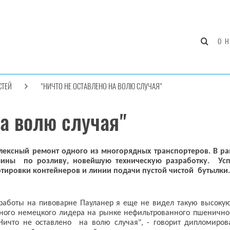
О 
СТЕЙ
"НИЧТО НЕ ОСТАВЛЕНО НА ВОЛЮ СЛУЧАЯ"
на волю случая"
ксный ремонт одного из многорядных транспортеров. В рам
ны по розливу, новейшую техническую разработку. Успе
ировки контейнеров и линии подачи пустой чистой бутылки.
 работы на пивоварне Пауланер я еще не видел такую высокую 
ного немецкого лидера на рынке нефильтрованного пшеничного
«Ничто не оставлено на волю случая", - говорит дипломиро