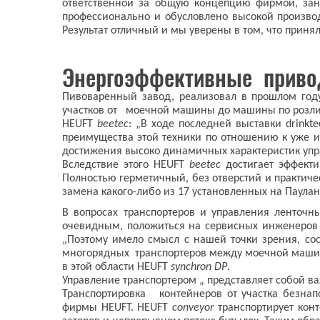
ответственной за общую концепцию фирмой, за
профессионально и обусловлено высокой произво
Результат отличный и мы уверены в том, что прин
Энергоэффективные приво
Пивоваренный завод, реализовал в прошлом году
участков от моечной машины до машины по розлив
HEUFT
beetec
: „В ходе последней выставки drink
преимущества этой техники по отношению к уже и
достижения высоко динамичных характеристик упр
Вследствие этого HEUFT
beetec
достигает эффект
Полностью герметичный, без отверстий и практичес
замена какого-либо из 17 установленных на Паула
В вопросах транспортеров и управления ленточ
очевидным, положиться на сервисных инженеров 
„Поэтому имело смысл с нашей точки зрения, со
многорядных транспортеров между моечной машин
в этой области HEUFT
synchron DP
.
Управление транспортером „ представляет собой в
Транспортировка контейнеров от участка безнап
фирмы HEUFT. HEUFT
conveyor
транспортирует кон