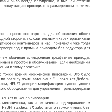
ами было всегда безупречно, в высшей степени
в эксплуатацию проходило в размеренном режиме.
естве проектного партнера для обновления общих
 одной стороны, положительными характеристиками
ортировки контейнеров и нас привлекли уже тогда
сервопривод с прямым приводом без редуктора для
, чем обычные асинхронные трехфазные приводы.
еничный и простой в обслуживании. Если необходима
ении к этому электрика.
с точки зрения мюнхенской пивоварни. Это было
 розливу почти автономна “, - поясняет Дебель.
бразом, HEUFT доверил модификацию существующих
ого оборудования для управления транспортерами
бъясняет инженер пивоварни.
 механически, так и технически под управлением
и, HEUFT
synchron TX
заботится о гармоничном, без