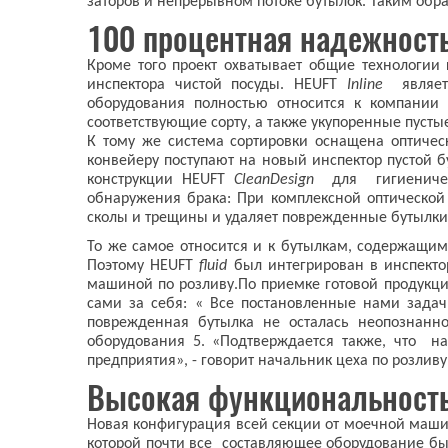
заторов и непрерывном потоке бутылок. Таким обра
100 процентная надежнос
Кроме того проект охватывает общие технологии
инспектора чистой посуды. HEUFT
Inline
являе
оборудования полностью относится к компани
соответствующие сорту, а также укупоренные пусты
К тому же система сортировки оснащена оптичес
конвейеру поступают на новый инспектор пустой 
конструкции HEUFT
CleanDesign
для гигиеническ
обнаружения брака: При комплексной оптической 
сколы и трещины и удаляет поврежденные бутылки 
То же самое относится и к бутылкам, содержащим 
Поэтому HEUFT
fluid
был интегрирован в инспекто
машиной по розливу.По приемке готовой продукци
сами за себя: « Все постановленные нами зада
поврежденная бутылка не осталась неопознанн
оборудования 5. «Подтверждается также, что н
предприятия», - говорит начальник цеха по розливу
Высокая функциональность
Новая конфигурация всей секции от моечной маши
которой почти все составляющее оборудование бы