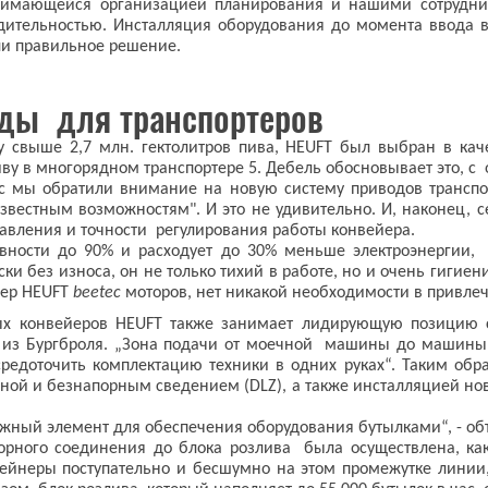
нимающейся организацией планирования и нашими сотрудник
дительностью. Инсталляция оборудования до момента ввода 
яли правильное решение.
ды для транспортеров
 свыше 2,7 млн. гектолитров пива, HEUFT был выбран в кач
у в многорядном транспортере 5. Дебель обосновывает это, с
tec мы обратили внимание на новую систему приводов трансп
звестным возможностям". И это не удивительно. И, наконец, 
авления и точности регулирования работы конвейера.
ивности до 90% и расходует до 30% меньше электроэнергии
ки без износа, он не только тихий в работе, но и очень гиги
нер HEUFT
beetec
моторов, нет никакой необходимости в привлеч
ных конвейеров HEUFT также занимает лидирующую позицию 
из Бургброля. „Зона подачи от моечной машины до машины по
средоточить комплектацию техники в одних руках“. Таким о
ой и безнапорным сведением (DLZ), а также инсталляцией нов
ажный элемент для обеспечения оборудования бутылками“, - о
орного соединения до блока розлива была осуществлена, как
тейнеры поступательно и бесшумно на этом промежутке лини