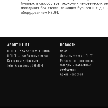
бутылок и способствует экономии человеческих р
попадания боя стекла, лежащих бутылок и т. д.»,
оборудованием HEUFT.
ABOUT HEUFT
НОВОСТИ
HEUFT - это SYSTEMTECHNIK
News
HEUFT — глобальный игрок
Даты выставок HEUFT
Как к нам добраться
Рекламные проспекты,
флаеры и новостные
Jobs & careers at HEUFT
сообщения
Архив новостей