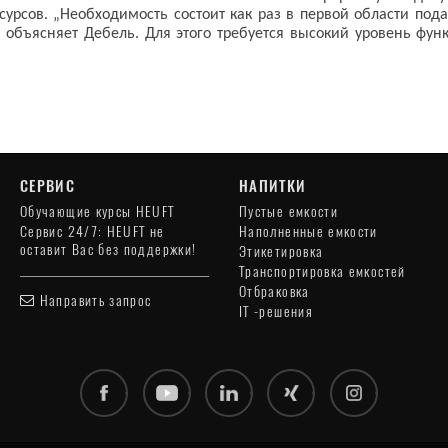
есурсов. „Необходимость состоит как раз в первой области по
 - объясняет Дебель. Для этого требуется высокий уровень фу
СЕРВИС
НАПИТКИ
Обучающие курсы HEUFT
Пустые емкости
Сервис 24/7: HEUFT не
Наполненные емкости
оставит Вас без поддержки!
Этикетировка
Транспортировка емкостей
Отбраковка
Направить запрос
IT -решения