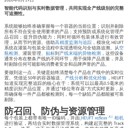
2026年6月19日
智能代码识别与实时数据管理，共同实现全产线级别的完整
可追溯性。
系统能够始终准确掌握每一个容器的当前位置；识别并剔除
所有不符合安全使用要求的产品；支持预防或系统化管理产
品召回；提升防伪能力；同时对循环包装体系进行有效管
理，从而节约资源。借助
高精度监测与追踪
，模块化 HEUFT
系统在灌装与包装全流程中实现透明化与全链路追溯。从
空
瓶检测
、灌装管理、
贴标
到
产线末端的异物检测
，这些设备
通常分布在整条产线的不同环节，用于保障产品质量，并及
时剔除任何可能影响消费者安全和品牌声誉的产品。
要做到这一点，关键是始终清楚每个产品在产线中的实时位
置。凭借近50年的容器输送、
产线分析
和
优化经验
，HEUFT
知道实现完整追踪的核心在于：系统可以以最高0.5毫米的
精度识别产品位置，并通过“移位寄存器”方式实时更新，从
而确保每一件产品都被检测到，每一个缺陷产品都能被可靠
剔除。
防召回、防伪与资源管理
A.I.
每个包装上都带有唯一ID编码，并由
HEUFT
reflexx
相机
进行验证，再结合实时数据管理系统，构建起完整的 Track