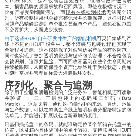
& Trace 体系。这不仅满足法规要求，也能有效降低高成
本、损害品牌的质量事故和召回风险。即使在极端情况下，
比如产品受到细菌污染，而
现有在线检测技术
无法完全识
别，所有检测结果也会被完整记录并长期保存。这样可以将
问题产品精确追溯到单个批次甚至单个产品，避免召回范围
不必要扩大，从而减少浪费。
由于这些HEUFT自主研发并生产的智能相机
可灵活集成到产
线上不同的 HEUFT 设备中，整个灌装与包装过程也实现了
全流程可追溯。这不仅确保了对假冒伪劣产品的有效防范，
同时也实现了更加透明的资源与循环包装管理：不合格包装
会被识别、追踪并
剔除
，而可回收容器则在整个生命周期内
持续被跟踪，从而确保整个资产池始终处于受控状态，例如
可随时掌握并管理目标最大灌装循环次数。
序列化、聚合与追溯
除了用于空瓶和满瓶检测的广泛任务外，智能相机还可读取
并验证一、二、三层包装上的条码和二维码（Data
Matrix）。这意味着，通过这些编码中的来源、真伪、运输
与生产数据，可以在整条生产线上被明确地分配给特定的包
装单元，并能进行扩展以包含新添加的项目。
只需扫描托盘上的条码，就能准确定位某个纸箱在托盘中的
位置，以及箱内具体隔间中的单个容器。支持联网的 HEUFT